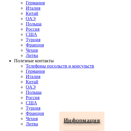
Германия
Италия
Китай
ОАЭ
Польша
Россия
США
Турция
Франция
Чехия
Литва
Полезные контакты
Телефоны посольств и консульств
Германия
Италия
Китай
ОАЭ
Польша
Россия
США
Турция
Франция
Чехия
Информация
Литва