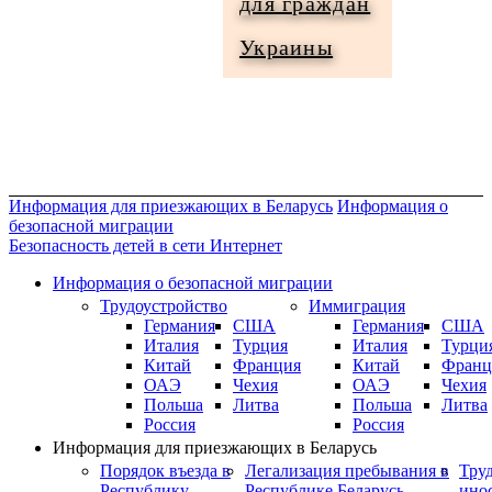
для граждан
Информация
Украины
для
граждан
Украины
Информация для приезжающих в Беларусь
Информация о
безопасной миграции
Безопасность детей в сети Интернет
Информация о безопасной миграции
Трудоустройство
Иммиграция
Германия
США
Германия
США
Италия
Турция
Италия
Турци
Китай
Франция
Китай
Франц
ОАЭ
Чехия
ОАЭ
Чехия
Польша
Литва
Польша
Литва
Россия
Россия
Информация для приезжающих в Беларусь
Порядок въезда в
Легализация пребывания в
Тру
Республику
Республике Беларусь
ино