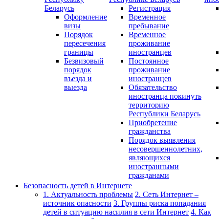
Беларусь
Регистрация
Оформление
Временное
визы
пребывание
Порядок
Временное
пересечения
проживание
границы
иностранцев
Безвизовый
Постоянное
порядок
проживание
въезда и
иностранцев
выезда
Обязательство
иностранца покинуть
территорию
Республики Беларусь
Приобретение
гражданства
Порядок выявления
несовершеннолетних,
являющихся
иностранными
гражданами
Безопасность детей в Интернете
1. Актуальность проблемы
2. Сеть Интернет –
источник опасности
3. Группы риска попадания
детей в ситуацию насилия в сети Интернет
4. Как