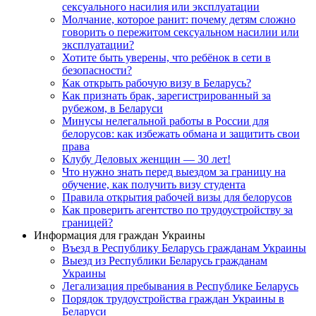
сексуального насилия или эксплуатации
Молчание, которое ранит: почему детям сложно
говорить о пережитом сексуальном насилии или
эксплуатации?
Хотите быть уверены, что ребёнок в сети в
безопасности?
Как открыть рабочую визу в Беларусь?
Как признать брак, зарегистрированный за
рубежом, в Беларуси
Минусы нелегальной работы в России для
белорусов: как избежать обмана и защитить свои
права
Клубу Деловых женщин — 30 лет!
Что нужно знать перед выездом за границу на
обучение, как получить визу студента
Правила открытия рабочей визы для белорусов
Как проверить агентство по трудоустройству за
границей?
Информация для граждан Украины
Въезд в Республику Беларусь гражданам Украины
Выезд из Республики Беларусь гражданам
Украины
Легализация пребывания в Республике Беларусь
Порядок трудоустройства граждан Украины в
Беларуси