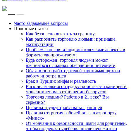
RU
EN
Часто задаваемые вопросы
Полезные статьи
Как безопасно выехать за границу
Как распознать торговлю людьми: признаки
эксплуатации
Проблема торговли людьми: ключевые аспекты в
формате «вопрос–ответ»
Будь осторожен: торговля людьми может
начинаться с ложных обещаний в интернете
Обязанности работодателей, принимающих на
работу иностранцев
Брак в Турции: мифы и реальность
Риск нелегального трудоустройства за границей и
мошенничества в отношении белорусов
Торговля людьми? Рабство в 21 веке? Вы
серьёзно?
Правила трудоустройства за границей
Правила открытия рабочей визы в аэропорту
«Минск»
От молчания к безопасности: шаги для родителей,
чтобы поддержать ребёнка после пережитого