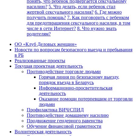
понять, что ребенок подвергается сексуальному
насилию?
5. Что делать, если ребенок стал
жертвой сексуального насилия?
6. Где можно
получить помощь?
7. Как поговорить с ребенком
для предотвращения сексуального насилия, в том
числе в сети Интернет?
8. Что нужно знать
родителям?
ОО «Клуб Деловых женщин»
Новости по вопросам безопасного выезда и пребывания
в РБ
Реализованные проекты
Текущая проектная деятельность
Противодействие торговле людьми
Горячая линия по безопасному выезду,
порядок въезда в Беларусь
Информационно-просветительская
деятельность
Оказание помощи потерпевшим от торговли
людьми
Профилактика ВИЧ/СПИД
Противодействие домашнему насилию
Продвижение гендерного равенства
Обучение финансовой грамотности
Волонтерская деятельность