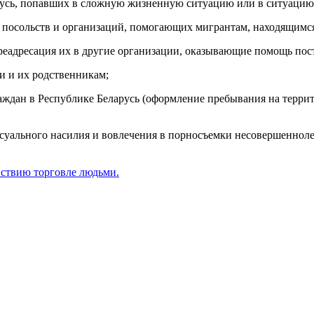
русь, попавших в сложную жизненную ситуацию или в ситуацию
 посольств и организаций, помогающих мигрантам, находящимся 
реадресация их в другие организации, оказывающие помощь по
и и их родственникам;
аждан в Республике Беларусь (оформление пребывания на террит
уального насилия и вовлечения в порносъемки несовершеннолет
йствию торговле людьми.