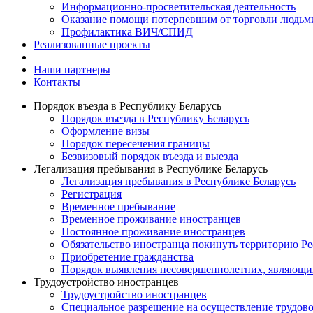
Информационно-просветительская деятельность
Оказание помощи потерпевшим от торговли людьм
Профилактика ВИЧ/СПИД
Реализованные проекты
Наши партнеры
Контакты
Порядок въезда в Республику Беларусь
Порядок въезда в Республику Беларусь
Оформление визы
Порядок пересечения границы
Безвизовый порядок въезда и выезда
Легализация пребывания в Республике Беларусь
Легализация пребывания в Республике Беларусь
Регистрация
Временное пребывание
Временное проживание иностранцев
Постоянное проживание иностранцев
Обязательство иностранца покинуть территорию Ре
Приобретение гражданства
Порядок выявления несовершеннолетних, являющи
Трудоустройство иностранцев
Трудоустройство иностранцев
Специальное разрешение на осуществление трудово