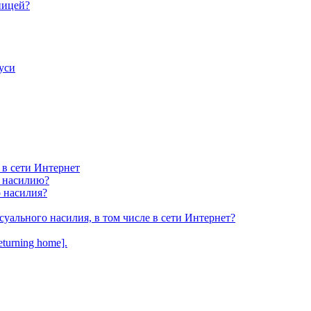
ницей?
уси
 в сети Интернет
у насилию?
о насилия?
суального насилия, в том числе в сети Интернет?
turning home].