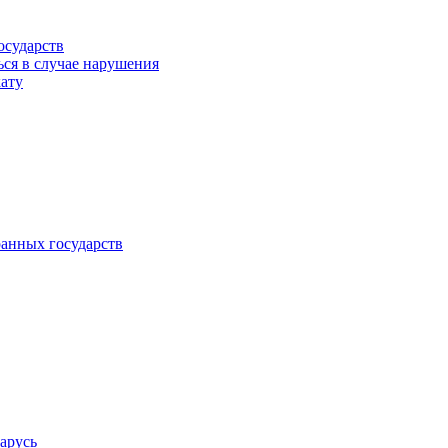
осударств
ься в случае нарушения
кату
анных государств
арусь