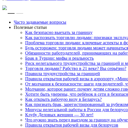
RU
EN
Часто задаваемые вопросы
Полезные статьи
Как безопасно выехать за границу
Как распознать торговлю людьми: признаки эксплу
Проблема торговли людьми: ключевые аспекты в ф
Будь осторожен: торговля людьми может начинатьс
Обязанности работодателей, принимающих на рабо
Брак в Турции: мифы и реальность
Риск нелегального трудоустройства за границей и
Торговля людьми? Рабство в 21 веке? Вы серьёзно?
Правила трудоустройства за границей
Правила открытия рабочей визы в аэропорту «Мин
От молчания к безопасности: шаги для родителей, 
Молчание, которое ранит: почему детям сложно го
Хотите быть уверены, что ребёнок в сети в безопас
Как открыть рабочую визу в Беларусь?
Как признать брак, зарегистрированный за рубежом
Минусы нелегальной работы в России для белорусов
Клубу Деловых женщин — 30 лет!
Что нужно знать перед выездом за границу на обуче
Правила открытия рабочей визы для белорусов