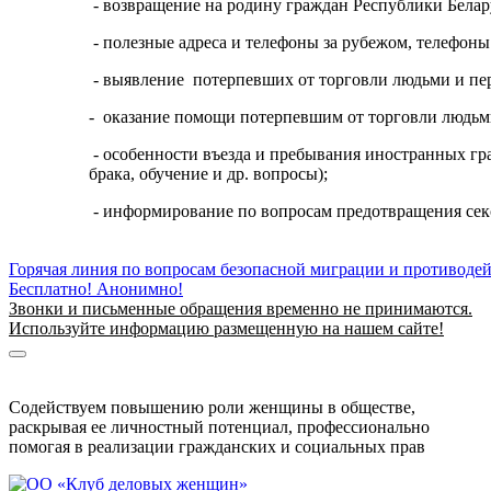
- возвращение на родину граждан Республики Бела
- полезные адреса и телефоны за рубежом, телефоны
- выявление потерпевших от торговли людьми и пе
- оказание помощи потерпевшим от торговли людьм
- особенности въезда и пребывания иностранных гр
брака, обучение и др. вопросы);
- информирование по вопросам предотвращения секс
Горячая линия по вопросам безопасной миграции и противоде
Бесплатно! Анонимно!
Звонки и письменные обращения временно не принимаются.
Используйте информацию размещенную на нашем сайте!
Информация о безопасной миграции
Информация для приезжающих в Беларусь
Содействуем повышению роли женщины в обществе,
раскрывая ее личностный потенциал, профессионально
помогая в реализации гражданских и социальных прав