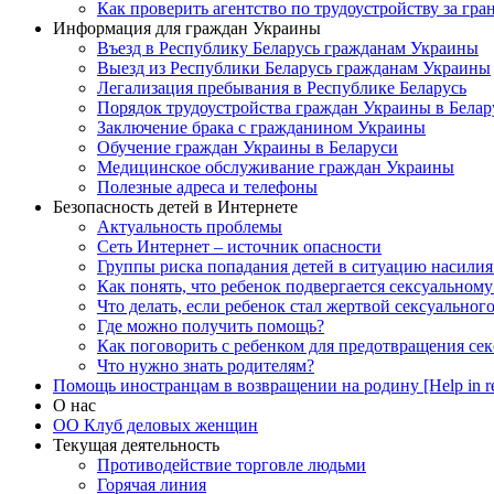
Как проверить агентство по трудоустройству за гра
Информация для граждан Украины
Въезд в Республику Беларусь гражданам Украины
Выезд из Республики Беларусь гражданам Украины
Легализация пребывания в Республике Беларусь
Порядок трудоустройства граждан Украины в Белар
Заключение брака с гражданином Украины
Обучение граждан Украины в Беларуси
Медицинское обслуживание граждан Украины
Полезные адреса и телефоны
Безопасность детей в Интернете
Актуальность проблемы
Сеть Интернет – источник опасности
Группы риска попадания детей в ситуацию насилия
Как понять, что ребенок подвергается сексуальном
Что делать, если ребенок стал жертвой сексуальног
Где можно получить помощь?
Как поговорить с ребенком для предотвращения сек
Что нужно знать родителям?
Помощь иностранцам в возвращении на родину [Help in re
О нас
ОО Клуб деловых женщин
Текущая деятельность
Противодействие торговле людьми
Горячая линия