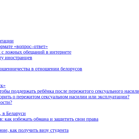
атации
ормате «вопрос–ответ»
я с ложных обещаний в интернете
ту иностранцев
 мошенничества в отношении белорусов
ск»
чтобы поддержать ребёнка после пережитого сексуального насил
ворить о пережитом сексуальном насилии или эксплуатации?
ности?
, в Беларуси
: как избежать обмана и защитить свои права
ние, как получить визу студента