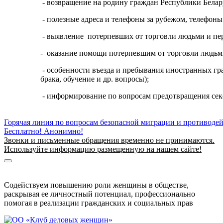
- возвращение на родину граждан Республики Бела
- полезные адреса и телефоны за рубежом, телефоны
- выявление потерпевших от торговли людьми и пе
- оказание помощи потерпевшим от торговли людьм
- особенности въезда и пребывания иностранных гр
брака, обучение и др. вопросы);
- информирование по вопросам предотвращения секс
Горячая линия по вопросам безопасной миграции и противоде
Бесплатно! Анонимно!
Звонки и письменные обращения временно не принимаются.
Используйте информацию размещенную на нашем сайте!
Информация о безопасной миграции
Информация для приезжающих в Беларусь
Содействуем повышению роли женщины в обществе,
раскрывая ее личностный потенциал, профессионально
помогая в реализации гражданских и социальных прав