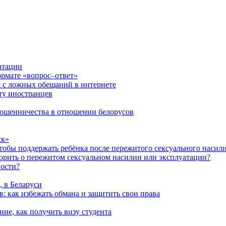
атации
ормате «вопрос–ответ»
я с ложных обещаний в интернете
ту иностранцев
 мошенничества в отношении белорусов
ск»
чтобы поддержать ребёнка после пережитого сексуального насил
ворить о пережитом сексуальном насилии или эксплуатации?
ности?
, в Беларуси
: как избежать обмана и защитить свои права
ние, как получить визу студента