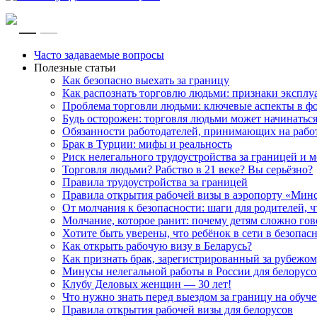
RU
EN
Часто задаваемые вопросы
Полезные статьи
Как безопасно выехать за границу
Как распознать торговлю людьми: признаки эксплу
Проблема торговли людьми: ключевые аспекты в ф
Будь осторожен: торговля людьми может начинатьс
Обязанности работодателей, принимающих на рабо
Брак в Турции: мифы и реальность
Риск нелегального трудоустройства за границей и
Торговля людьми? Рабство в 21 веке? Вы серьёзно?
Правила трудоустройства за границей
Правила открытия рабочей визы в аэропорту «Мин
От молчания к безопасности: шаги для родителей, 
Молчание, которое ранит: почему детям сложно го
Хотите быть уверены, что ребёнок в сети в безопас
Как открыть рабочую визу в Беларусь?
Как признать брак, зарегистрированный за рубежом
Минусы нелегальной работы в России для белорусов
Клубу Деловых женщин — 30 лет!
Что нужно знать перед выездом за границу на обуче
Правила открытия рабочей визы для белорусов