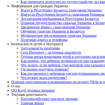
Как проверить агентство по трудоустройству за гра
Информация для граждан Украины
Въезд в Республику Беларусь гражданам Украины
Выезд из Республики Беларусь гражданам Украины
Легализация пребывания в Республике Беларусь
Порядок трудоустройства граждан Украины в Белар
Заключение брака с гражданином Украины
Обучение граждан Украины в Беларуси
Медицинское обслуживание граждан Украины
Полезные адреса и телефоны
Безопасность детей в Интернете
Актуальность проблемы
Сеть Интернет – источник опасности
Группы риска попадания детей в ситуацию насилия
Как понять, что ребенок подвергается сексуальном
Что делать, если ребенок стал жертвой сексуальног
Где можно получить помощь?
Как поговорить с ребенком для предотвращения сек
Что нужно знать родителям?
Помощь иностранцам в возвращении на родину [Help in re
О нас
ОО Клуб деловых женщин
Текущая деятельность
Противодействие торговле людьми
Горячая линия