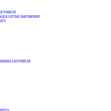
осударств
ься в случае нарушения
кату
анных государств
арусь