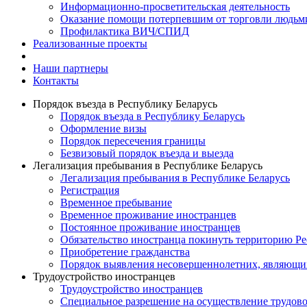
Информационно-просветительская деятельность
Оказание помощи потерпевшим от торговли людьм
Профилактика ВИЧ/СПИД
Реализованные проекты
Наши партнеры
Контакты
Порядок въезда в Республику Беларусь
Порядок въезда в Республику Беларусь
Оформление визы
Порядок пересечения границы
Безвизовый порядок въезда и выезда
Легализация пребывания в Республике Беларусь
Легализация пребывания в Республике Беларусь
Регистрация
Временное пребывание
Временное проживание иностранцев
Постоянное проживание иностранцев
Обязательство иностранца покинуть территорию Ре
Приобретение гражданства
Порядок выявления несовершеннолетних, являющи
Трудоустройство иностранцев
Трудоустройство иностранцев
Специальное разрешение на осуществление трудово