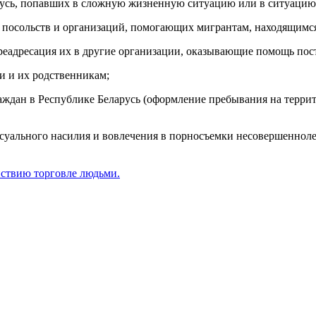
русь, попавших в сложную жизненную ситуацию или в ситуацию
 посольств и организаций, помогающих мигрантам, находящимся 
реадресация их в другие организации, оказывающие помощь по
и и их родственникам;
аждан в Республике Беларусь (оформление пребывания на террит
уального насилия и вовлечения в порносъемки несовершеннолет
йствию торговле людьми.