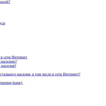
ницей?
уси
 в сети Интернет
у насилию?
о насилия?
суального насилия, в том числе в сети Интернет?
turning home].