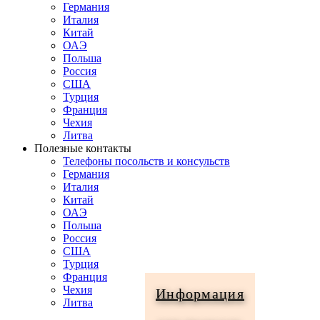
Германия
Италия
Китай
ОАЭ
Польша
Россия
США
Турция
Франция
Чехия
Литва
Полезные контакты
Телефоны посольств и консульств
Германия
Италия
Китай
ОАЭ
Польша
Россия
США
Турция
Франция
Чехия
Информация
Литва