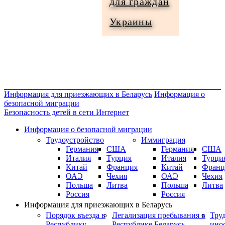
для граждан
Информация
Украины
для
граждан
Украины
Информация для приезжающих в Беларусь
Информация о
безопасной миграции
Безопасность детей в сети Интернет
Информация о безопасной миграции
Трудоустройство
Иммиграция
Германия
США
Германия
США
Италия
Турция
Италия
Турци
Китай
Франция
Китай
Франц
ОАЭ
Чехия
ОАЭ
Чехия
Польша
Литва
Польша
Литва
Россия
Россия
Информация для приезжающих в Беларусь
Порядок въезда в
Легализация пребывания в
Тру
Республику
Республике Беларусь
ино