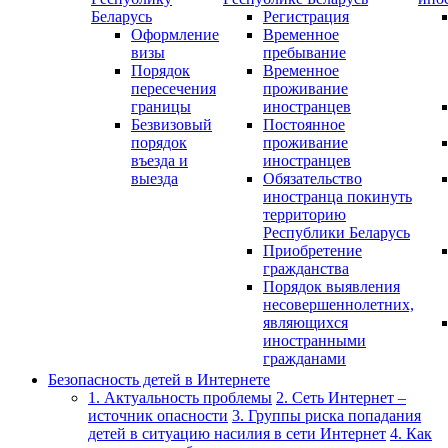
Беларусь
Регистрация
Оформление
Временное
визы
пребывание
Порядок
Временное
пересечения
проживание
границы
иностранцев
Безвизовый
Постоянное
порядок
проживание
въезда и
иностранцев
выезда
Обязательство
иностранца покинуть
территорию
Республики Беларусь
Приобретение
гражданства
Порядок выявления
несовершеннолетних,
являющихся
иностранными
гражданами
Безопасность детей в Интернете
1. Актуальность проблемы
2. Сеть Интернет –
источник опасности
3. Группы риска попадания
детей в ситуацию насилия в сети Интернет
4. Как