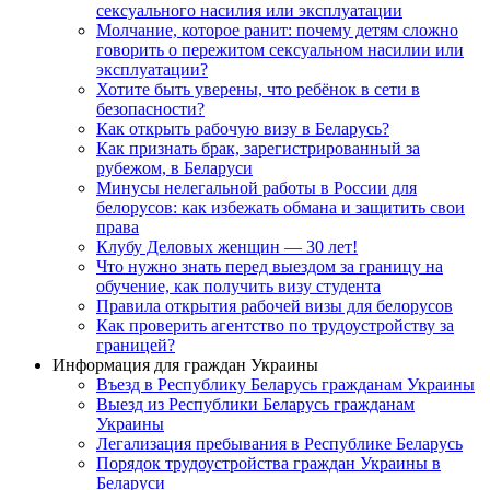
сексуального насилия или эксплуатации
Молчание, которое ранит: почему детям сложно
говорить о пережитом сексуальном насилии или
эксплуатации?
Хотите быть уверены, что ребёнок в сети в
безопасности?
Как открыть рабочую визу в Беларусь?
Как признать брак, зарегистрированный за
рубежом, в Беларуси
Минусы нелегальной работы в России для
белорусов: как избежать обмана и защитить свои
права
Клубу Деловых женщин — 30 лет!
Что нужно знать перед выездом за границу на
обучение, как получить визу студента
Правила открытия рабочей визы для белорусов
Как проверить агентство по трудоустройству за
границей?
Информация для граждан Украины
Въезд в Республику Беларусь гражданам Украины
Выезд из Республики Беларусь гражданам
Украины
Легализация пребывания в Республике Беларусь
Порядок трудоустройства граждан Украины в
Беларуси