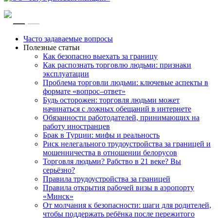
RU
EN
Часто задаваемые вопросы
Полезные статьи
Как безопасно выехать за границу
Как распознать торговлю людьми: признаки
эксплуатации
Проблема торговли людьми: ключевые аспекты в
формате «вопрос–ответ»
Будь осторожен: торговля людьми может
начинаться с ложных обещаний в интернете
Обязанности работодателей, принимающих на
работу иностранцев
Брак в Турции: мифы и реальность
Риск нелегального трудоустройства за границей и
мошенничества в отношении белорусов
Торговля людьми? Рабство в 21 веке? Вы
серьёзно?
Правила трудоустройства за границей
Правила открытия рабочей визы в аэропорту
«Минск»
От молчания к безопасности: шаги для родителей,
чтобы поддержать ребёнка после пережитого