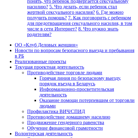
понять, что ребенок подвергается сексуальному
насилию?
5. Что делать, если ребенок стал
жертвой сексуального насилия?
6. Где можно
получить помощь?
7. Как поговорить с ребенком
для предотвращения сексуального насилия, в том
числе в сети Интернет?
8. Что нужно знать
родителям?
ОО «Клуб Деловых женщин»
Новости по вопросам безопасного выезда и пребывания
в РБ
Реализованные проекты
Текущая проектная деятельность
Противодействие торговле людьми
Горячая линия по безопасному выезду,
порядок въезда в Беларусь
Информационно-просветительская
деятельность
Оказание помощи потерпевшим от торговли
людьми
Профилактика ВИЧ/СПИД
Противодействие домашнему насилию
Продвижение гендерного равенства
Обучение финансовой грамотности
Волонтерская деятельность