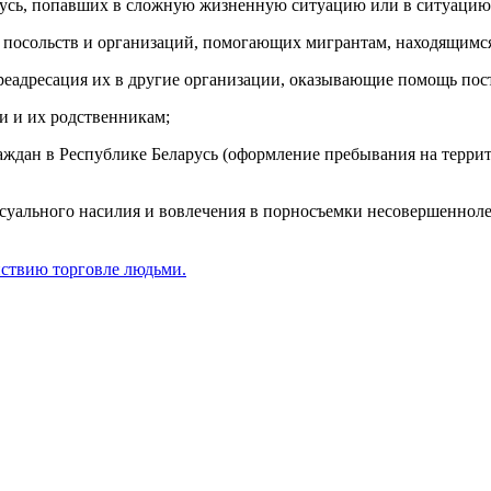
русь, попавших в сложную жизненную ситуацию или в ситуацию
 посольств и организаций, помогающих мигрантам, находящимся 
реадресация их в другие организации, оказывающие помощь по
и и их родственникам;
аждан в Республике Беларусь (оформление пребывания на террит
уального насилия и вовлечения в порносъемки несовершеннолет
йствию торговле людьми.