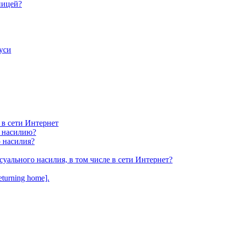
ницей?
уси
 в сети Интернет
у насилию?
о насилия?
суального насилия, в том числе в сети Интернет?
turning home].