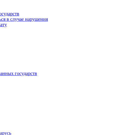
осударств
ься в случае нарушения
кату
анных государств
арусь