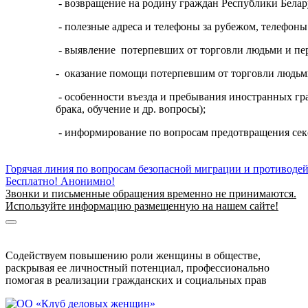
- возвращение на родину граждан Республики Бела
- полезные адреса и телефоны за рубежом, телефоны
- выявление потерпевших от торговли людьми и пе
- оказание помощи потерпевшим от торговли людьм
- особенности въезда и пребывания иностранных гр
брака, обучение и др. вопросы);
- информирование по вопросам предотвращения секс
Горячая линия по вопросам безопасной миграции и противоде
Бесплатно! Анонимно!
Звонки и письменные обращения временно не принимаются.
Используйте информацию размещенную на нашем сайте!
Информация о безопасной миграции
Информация для приезжающих в Беларусь
Содействуем повышению роли женщины в обществе,
раскрывая ее личностный потенциал, профессионально
помогая в реализации гражданских и социальных прав