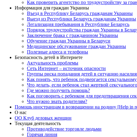
Как проверить агентство по трудоустройству за гра
Информация для граждан Украины
Въезд в Республику Беларусь гражданам Украины
Выезд из Республики Беларусь гражданам Украины
Легализация пребывания в Республике Беларусь
Порядок трудоустройства граждан Украины в Белар
Заключение брака с гражданином Украины
Обучение граждан Украины в Беларуси
Медицинское обслуживание граждан Украины
Полезные адреса и телефоны
Безопасность детей в Интернете
Актуальность проблемы
Сеть Интернет – источник опасности
Группы риска попадания детей в ситуацию насилия
Как понять, что ребенок подвергается сексуальном
Что делать, если ребенок стал жертвой сексуальног
Где можно получить помощь?
Как поговорить с ребенком для предотвращения сек
Что нужно знать родителям?
Помощь иностранцам в возвращении на родину [Help in re
О нас
ОО Клуб деловых женщин
Текущая деятельность
Противодействие торговле людьми
Горячая линия