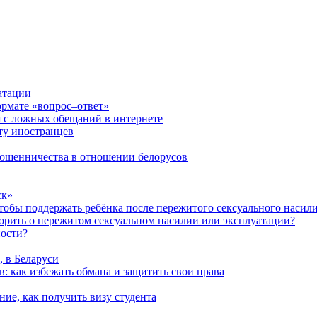
атации
ормате «вопрос–ответ»
я с ложных обещаний в интернете
ту иностранцев
 мошенничества в отношении белорусов
ск»
чтобы поддержать ребёнка после пережитого сексуального насил
ворить о пережитом сексуальном насилии или эксплуатации?
ности?
, в Беларуси
: как избежать обмана и защитить свои права
ние, как получить визу студента