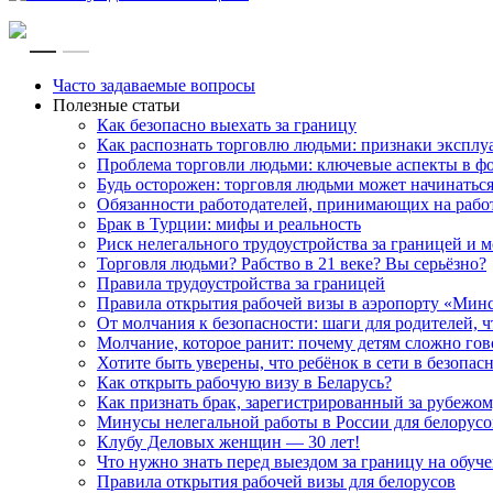
RU
EN
Часто задаваемые вопросы
Полезные статьи
Как безопасно выехать за границу
Как распознать торговлю людьми: признаки эксплу
Проблема торговли людьми: ключевые аспекты в ф
Будь осторожен: торговля людьми может начинатьс
Обязанности работодателей, принимающих на рабо
Брак в Турции: мифы и реальность
Риск нелегального трудоустройства за границей и
Торговля людьми? Рабство в 21 веке? Вы серьёзно?
Правила трудоустройства за границей
Правила открытия рабочей визы в аэропорту «Мин
От молчания к безопасности: шаги для родителей, 
Молчание, которое ранит: почему детям сложно го
Хотите быть уверены, что ребёнок в сети в безопас
Как открыть рабочую визу в Беларусь?
Как признать брак, зарегистрированный за рубежом
Минусы нелегальной работы в России для белорусов
Клубу Деловых женщин — 30 лет!
Что нужно знать перед выездом за границу на обуче
Правила открытия рабочей визы для белорусов