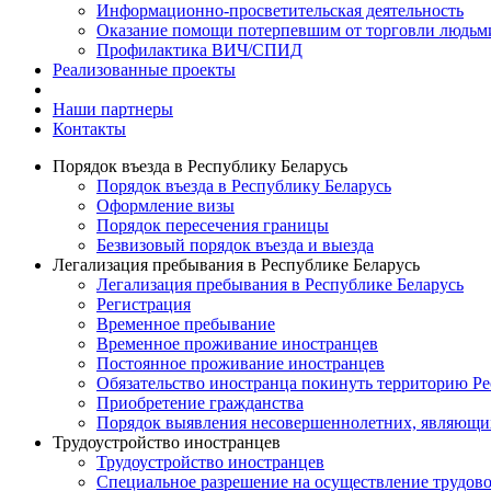
Информационно-просветительская деятельность
Оказание помощи потерпевшим от торговли людьм
Профилактика ВИЧ/СПИД
Реализованные проекты
Наши партнеры
Контакты
Порядок въезда в Республику Беларусь
Порядок въезда в Республику Беларусь
Оформление визы
Порядок пересечения границы
Безвизовый порядок въезда и выезда
Легализация пребывания в Республике Беларусь
Легализация пребывания в Республике Беларусь
Регистрация
Временное пребывание
Временное проживание иностранцев
Постоянное проживание иностранцев
Обязательство иностранца покинуть территорию Ре
Приобретение гражданства
Порядок выявления несовершеннолетних, являющи
Трудоустройство иностранцев
Трудоустройство иностранцев
Специальное разрешение на осуществление трудово