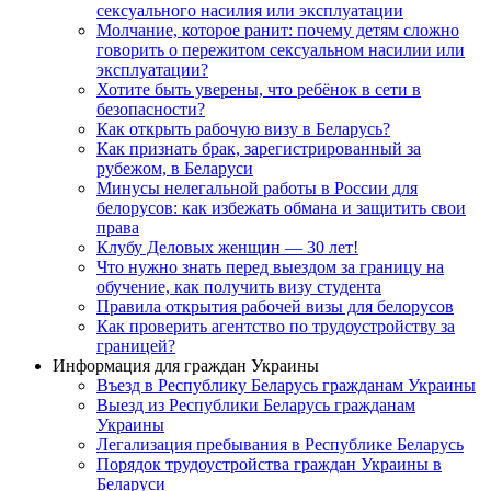
сексуального насилия или эксплуатации
Молчание, которое ранит: почему детям сложно
говорить о пережитом сексуальном насилии или
эксплуатации?
Хотите быть уверены, что ребёнок в сети в
безопасности?
Как открыть рабочую визу в Беларусь?
Как признать брак, зарегистрированный за
рубежом, в Беларуси
Минусы нелегальной работы в России для
белорусов: как избежать обмана и защитить свои
права
Клубу Деловых женщин — 30 лет!
Что нужно знать перед выездом за границу на
обучение, как получить визу студента
Правила открытия рабочей визы для белорусов
Как проверить агентство по трудоустройству за
границей?
Информация для граждан Украины
Въезд в Республику Беларусь гражданам Украины
Выезд из Республики Беларусь гражданам
Украины
Легализация пребывания в Республике Беларусь
Порядок трудоустройства граждан Украины в
Беларуси