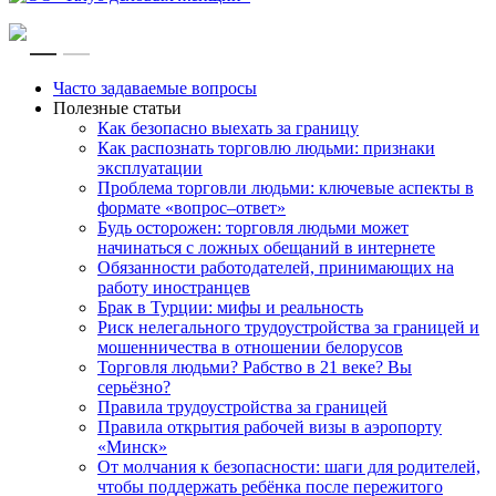
RU
EN
Часто задаваемые вопросы
Полезные статьи
Как безопасно выехать за границу
Как распознать торговлю людьми: признаки
эксплуатации
Проблема торговли людьми: ключевые аспекты в
формате «вопрос–ответ»
Будь осторожен: торговля людьми может
начинаться с ложных обещаний в интернете
Обязанности работодателей, принимающих на
работу иностранцев
Брак в Турции: мифы и реальность
Риск нелегального трудоустройства за границей и
мошенничества в отношении белорусов
Торговля людьми? Рабство в 21 веке? Вы
серьёзно?
Правила трудоустройства за границей
Правила открытия рабочей визы в аэропорту
«Минск»
От молчания к безопасности: шаги для родителей,
чтобы поддержать ребёнка после пережитого