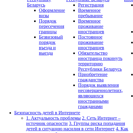
Беларусь
Регистрация
Оформление
Временное
визы
пребывание
Порядок
Временное
пересечения
проживание
границы
иностранцев
Безвизовый
Постоянное
порядок
проживание
въезда и
иностранцев
выезда
Обязательство
иностранца покинуть
территорию
Республики Беларусь
Приобретение
гражданства
Порядок выявления
несовершеннолетних,
являющихся
иностранными
гражданами
Безопасность детей в Интернете
1. Актуальность проблемы
2. Сеть Интернет –
источник опасности
3. Группы риска попадания
детей в ситуацию насилия в сети Интернет
4. Как