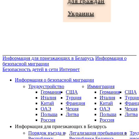
для граждан
Информация
Украины
для
граждан
Украины
Информация для приезжающих в Беларусь
Информация о
безопасной миграции
Безопасность детей в сети Интернет
Информация о безопасной миграции
Трудоустройство
Иммиграция
Германия
США
Германия
США
Италия
Турция
Италия
Турци
Китай
Франция
Китай
Франц
ОАЭ
Чехия
ОАЭ
Чехия
Польша
Литва
Польша
Литва
Россия
Россия
Информация для приезжающих в Беларусь
Порядок въезда в
Легализация пребывания в
Тру
Республику
Республике Беларусь
ино