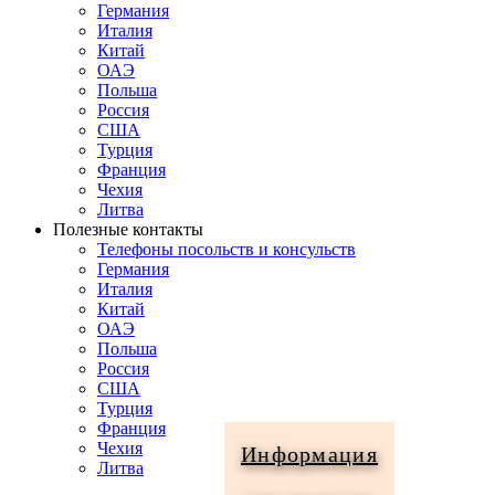
Германия
Италия
Китай
ОАЭ
Польша
Россия
США
Турция
Франция
Чехия
Литва
Полезные контакты
Телефоны посольств и консульств
Германия
Италия
Китай
ОАЭ
Польша
Россия
США
Турция
Франция
Чехия
Информация
Литва