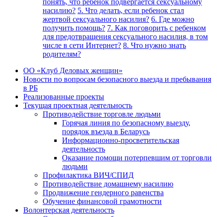
понять, что ребенок подвергается сексуальному
насилию?
5. Что делать, если ребенок стал
жертвой сексуального насилия?
6. Где можно
получить помощь?
7. Как поговорить с ребенком
для предотвращения сексуального насилия, в том
числе в сети Интернет?
8. Что нужно знать
родителям?
ОО «Клуб Деловых женщин»
Новости по вопросам безопасного выезда и пребывания
в РБ
Реализованные проекты
Текущая проектная деятельность
Противодействие торговле людьми
Горячая линия по безопасному выезду,
порядок въезда в Беларусь
Информационно-просветительская
деятельность
Оказание помощи потерпевшим от торговли
людьми
Профилактика ВИЧ/СПИД
Противодействие домашнему насилию
Продвижение гендерного равенства
Обучение финансовой грамотности
Волонтерская деятельность