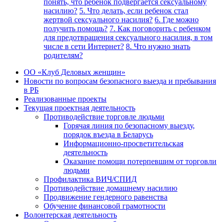
понять, что ребенок подвергается сексуальному
насилию?
5. Что делать, если ребенок стал
жертвой сексуального насилия?
6. Где можно
получить помощь?
7. Как поговорить с ребенком
для предотвращения сексуального насилия, в том
числе в сети Интернет?
8. Что нужно знать
родителям?
ОО «Клуб Деловых женщин»
Новости по вопросам безопасного выезда и пребывания
в РБ
Реализованные проекты
Текущая проектная деятельность
Противодействие торговле людьми
Горячая линия по безопасному выезду,
порядок въезда в Беларусь
Информационно-просветительская
деятельность
Оказание помощи потерпевшим от торговли
людьми
Профилактика ВИЧ/СПИД
Противодействие домашнему насилию
Продвижение гендерного равенства
Обучение финансовой грамотности
Волонтерская деятельность