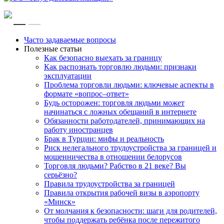
RU
EN
Часто задаваемые вопросы
Полезные статьи
Как безопасно выехать за границу
Как распознать торговлю людьми: признаки
эксплуатации
Проблема торговли людьми: ключевые аспекты в
формате «вопрос–ответ»
Будь осторожен: торговля людьми может
начинаться с ложных обещаний в интернете
Обязанности работодателей, принимающих на
работу иностранцев
Брак в Турции: мифы и реальность
Риск нелегального трудоустройства за границей и
мошенничества в отношении белорусов
Торговля людьми? Рабство в 21 веке? Вы
серьёзно?
Правила трудоустройства за границей
Правила открытия рабочей визы в аэропорту
«Минск»
От молчания к безопасности: шаги для родителей,
чтобы поддержать ребёнка после пережитого