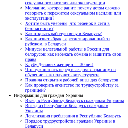
сексуального насилия или эксплуатации
Молчание, которое ранит: почему детям сложно
говорить о пережитом сексуальном насилии или
эксплуатации?
Хотите быть уверены, что ребёнок в сети в
безопасности?
Как открыть рабочую визу в Беларусь?
Как признать брак, зарегистрированный за
рубежом, в Беларуси
Минусы нелегальной работы в России для
белорусов: как избежать обмана и защитить свои
права
Клубу Деловых женщин — 30 лет!
Что нужно знать перед выездом за границу на
обучение, как получить визу студента
Правила открытия рабочей визы для белорусов
Как проверить агентство по трудоустройству за
границей?
Информация для граждан Украины
Въезд в Республику Беларусь гражданам Украины
Выезд из Республики Беларусь гражданам
Украины
Легализация пребывания в Республике Беларусь
Порядок трудоустройства граждан Украины в
Беларуси