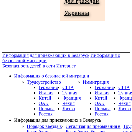
для граждан
Информация
Украины
для
граждан
Украины
Информация для приезжающих в Беларусь
Информация о
безопасной миграции
Безопасность детей в сети Интернет
Информация о безопасной миграции
Трудоустройство
Иммиграция
Германия
США
Германия
США
Италия
Турция
Италия
Турци
Китай
Франция
Китай
Франц
ОАЭ
Чехия
ОАЭ
Чехия
Польша
Литва
Польша
Литва
Россия
Россия
Информация для приезжающих в Беларусь
Порядок въезда в
Легализация пребывания в
Тру
Республику
Республике Беларусь
ино