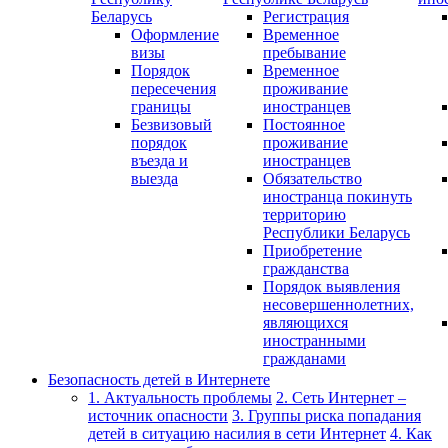
Беларусь
Регистрация
Оформление
Временное
визы
пребывание
Порядок
Временное
пересечения
проживание
границы
иностранцев
Безвизовый
Постоянное
порядок
проживание
въезда и
иностранцев
выезда
Обязательство
иностранца покинуть
территорию
Республики Беларусь
Приобретение
гражданства
Порядок выявления
несовершеннолетних,
являющихся
иностранными
гражданами
Безопасность детей в Интернете
1. Актуальность проблемы
2. Сеть Интернет –
источник опасности
3. Группы риска попадания
детей в ситуацию насилия в сети Интернет
4. Как