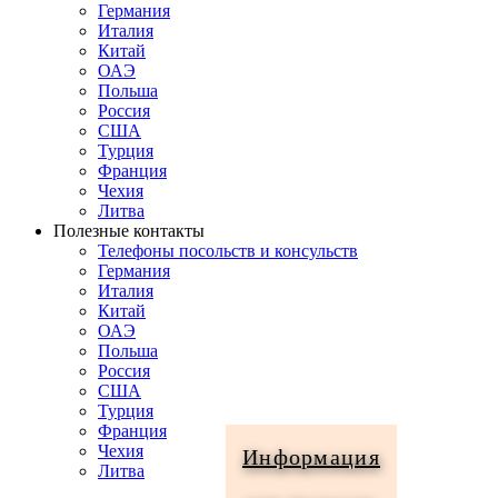
Германия
Италия
Китай
ОАЭ
Польша
Россия
США
Турция
Франция
Чехия
Литва
Полезные контакты
Телефоны посольств и консульств
Германия
Италия
Китай
ОАЭ
Польша
Россия
США
Турция
Франция
Чехия
Информация
Литва