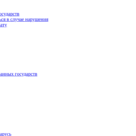
осударств
ься в случае нарушения
кату
анных государств
арусь