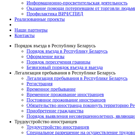
Информационно-просветительская деятельность
Оказание помощи потерпевшим от торговли людьм
Профилактика ВИЧ/СПИД
Реализованные проекты
Наши партнеры
Контакты
Порядок въезда в Республику Беларусь
Порядок въезда в Республику Беларусь
Оформление визы
Порядок пересечения границы
Безвизовый порядок въезда и выезда
Легализация пребывания в Республике Беларусь
Легализация пребывания в Республике Беларусь
Регистрация
Временное пребывание
Временное проживание иностранцев
Постоянное проживание иностранцев
Обязательство иностранца покинуть территорию Ре
Приобретение гражданства
Порядок выявления несовершеннолетних, являющи
Трудоустройство иностранцев
Трудоустройство иностранцев
Специальное разрешение на осуществление трудово