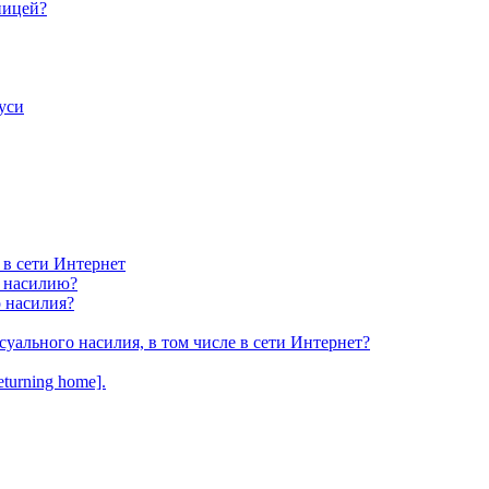
ницей?
уси
 в сети Интернет
у насилию?
о насилия?
суального насилия, в том числе в сети Интернет?
turning home].