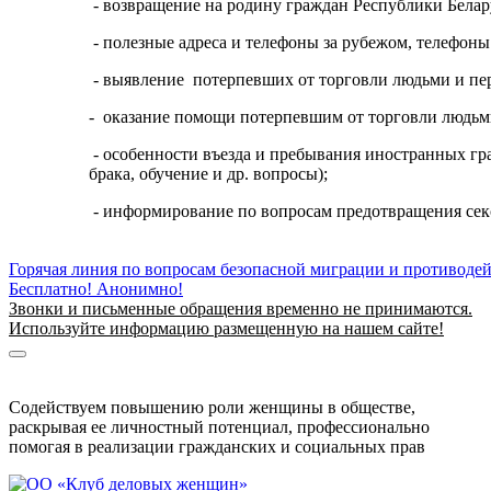
- возвращение на родину граждан Республики Бела
- полезные адреса и телефоны за рубежом, телефоны
- выявление потерпевших от торговли людьми и пе
- оказание помощи потерпевшим от торговли людьм
- особенности въезда и пребывания иностранных гр
брака, обучение и др. вопросы);
- информирование по вопросам предотвращения секс
Горячая линия по вопросам безопасной миграции и противоде
Бесплатно! Анонимно!
Звонки и письменные обращения временно не принимаются.
Используйте информацию размещенную на нашем сайте!
Информация о безопасной миграции
Информация для приезжающих в Беларусь
Содействуем повышению роли женщины в обществе,
раскрывая ее личностный потенциал, профессионально
помогая в реализации гражданских и социальных прав