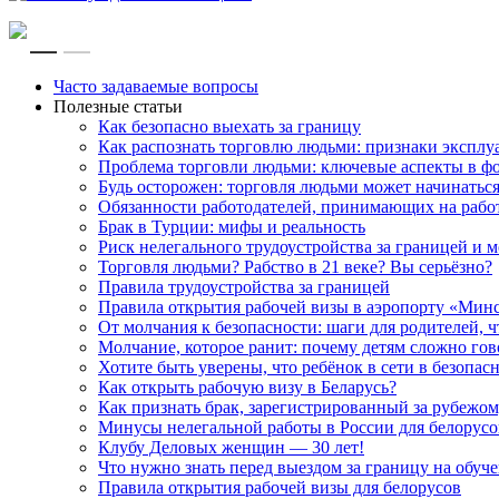
RU
EN
Часто задаваемые вопросы
Полезные статьи
Как безопасно выехать за границу
Как распознать торговлю людьми: признаки эксплу
Проблема торговли людьми: ключевые аспекты в ф
Будь осторожен: торговля людьми может начинатьс
Обязанности работодателей, принимающих на рабо
Брак в Турции: мифы и реальность
Риск нелегального трудоустройства за границей и
Торговля людьми? Рабство в 21 веке? Вы серьёзно?
Правила трудоустройства за границей
Правила открытия рабочей визы в аэропорту «Мин
От молчания к безопасности: шаги для родителей, 
Молчание, которое ранит: почему детям сложно го
Хотите быть уверены, что ребёнок в сети в безопас
Как открыть рабочую визу в Беларусь?
Как признать брак, зарегистрированный за рубежом
Минусы нелегальной работы в России для белорусов
Клубу Деловых женщин — 30 лет!
Что нужно знать перед выездом за границу на обуче
Правила открытия рабочей визы для белорусов