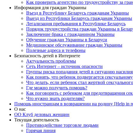
Как проверить агентство по трудоустройству за гра
Информация для граждан Украины
Въезд в Республику Беларусь гражданам Украины
Выезд из Республики Беларусь гражданам Украины
Легализация пребывания в Республике Беларусь
Порядок трудоустройства граждан Украины в Белар
Заключение брака с гражданином Украины
Обучение граждан Украины в Беларуси
Медицинское обслуживание граждан Украины
Полезные адреса и телефоны
Безопасность детей в Интернете
Актуальность проблемы
Сеть Интернет – источник опасности
Группы риска попадания детей в ситуацию насилия
Как понять, что ребенок подвергается сексуальном
Что делать, если ребенок стал жертвой сексуальног
Где можно получить помощь?
Как поговорить с ребенком для предотвращения сек
Что нужно знать родителям?
Помощь иностранцам в возвращении на родину [Help in re
О нас
ОО Клуб деловых женщин
Текущая деятельность
Противодействие торговле людьми
Горячая линия