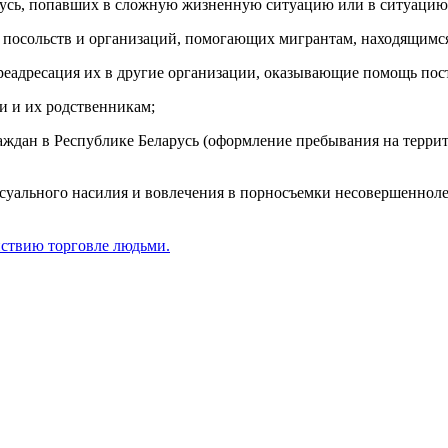
русь, попавших в сложную жизненную ситуацию или в ситуацию
 посольств и организаций, помогающих мигрантам, находящимся 
реадресация их в другие организации, оказывающие помощь по
и и их родственникам;
аждан в Республике Беларусь (оформление пребывания на террит
уального насилия и вовлечения в порносъемки несовершеннолет
йствию торговле людьми.