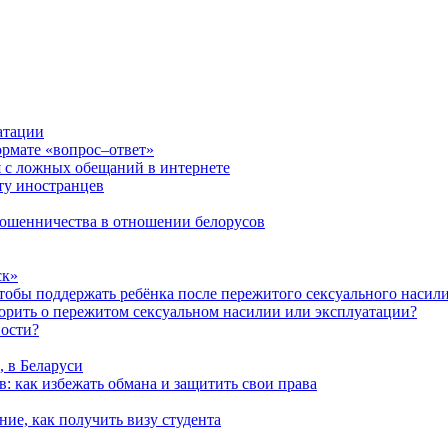
атации
ормате «вопрос–ответ»
я с ложных обещаний в интернете
ту иностранцев
 мошенничества в отношении белорусов
ск»
чтобы поддержать ребёнка после пережитого сексуального насил
ворить о пережитом сексуальном насилии или эксплуатации?
ности?
, в Беларуси
: как избежать обмана и защитить свои права
ние, как получить визу студента