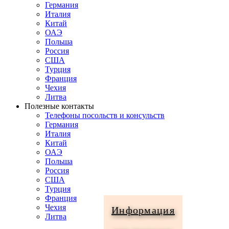
Германия
Италия
Китай
ОАЭ
Польша
Россия
США
Турция
Франция
Чехия
Литва
Полезные контакты
Телефоны посольств и консульств
Германия
Италия
Китай
ОАЭ
Польша
Россия
США
Турция
Франция
Чехия
Информация
Литва