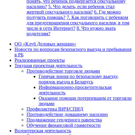
понять, что ребенок подвергается сексуальному
насилию?
5. Что делать, если ребенок стал
жертвой сексуального насилия?
6. Где можно
получить помощь?
7. Как поговорить с ребенком
для предотвращения сексуального насилия, в том
числе в сети Интернет?
8. Что нужно знать
родителям?
ОО «Клуб Деловых женщин»
Новости по вопросам безопасного выезда и пребывания
в РБ
Реализованные проекты
Текущая проектная деятельность
Противодействие торговле людьми
Горячая линия по безопасному выезду,
порядок въезда в Беларусь
Информационно-просветительская
деятельность
Оказание помощи потерпевшим от торговли
людьми
Профилактика ВИЧ/СПИД
Противодействие домашнему насилию
Продвижение гендерного равенства
Обучение финансовой грамотности
Волонтерская деятельность