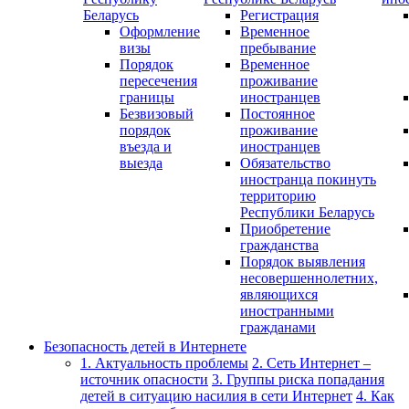
Беларусь
Регистрация
Оформление
Временное
визы
пребывание
Порядок
Временное
пересечения
проживание
границы
иностранцев
Безвизовый
Постоянное
порядок
проживание
въезда и
иностранцев
выезда
Обязательство
иностранца покинуть
территорию
Республики Беларусь
Приобретение
гражданства
Порядок выявления
несовершеннолетних,
являющихся
иностранными
гражданами
Безопасность детей в Интернете
1. Актуальность проблемы
2. Сеть Интернет –
источник опасности
3. Группы риска попадания
детей в ситуацию насилия в сети Интернет
4. Как