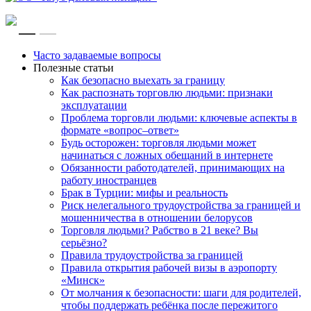
RU
EN
Часто задаваемые вопросы
Полезные статьи
Как безопасно выехать за границу
Как распознать торговлю людьми: признаки
эксплуатации
Проблема торговли людьми: ключевые аспекты в
формате «вопрос–ответ»
Будь осторожен: торговля людьми может
начинаться с ложных обещаний в интернете
Обязанности работодателей, принимающих на
работу иностранцев
Брак в Турции: мифы и реальность
Риск нелегального трудоустройства за границей и
мошенничества в отношении белорусов
Торговля людьми? Рабство в 21 веке? Вы
серьёзно?
Правила трудоустройства за границей
Правила открытия рабочей визы в аэропорту
«Минск»
От молчания к безопасности: шаги для родителей,
чтобы поддержать ребёнка после пережитого