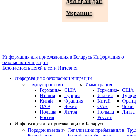
для граждан
Информация
Украины
для
граждан
Украины
Информация для приезжающих в Беларусь
Информация о
безопасной миграции
Безопасность детей в сети Интернет
Информация о безопасной миграции
Трудоустройство
Иммиграция
Германия
США
Германия
США
Италия
Турция
Италия
Турци
Китай
Франция
Китай
Франц
ОАЭ
Чехия
ОАЭ
Чехия
Польша
Литва
Польша
Литва
Россия
Россия
Информация для приезжающих в Беларусь
Порядок въезда в
Легализация пребывания в
Тру
Республику
Республике Беларусь
ино