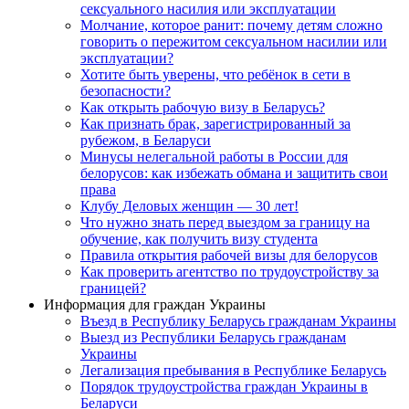
сексуального насилия или эксплуатации
Молчание, которое ранит: почему детям сложно
говорить о пережитом сексуальном насилии или
эксплуатации?
Хотите быть уверены, что ребёнок в сети в
безопасности?
Как открыть рабочую визу в Беларусь?
Как признать брак, зарегистрированный за
рубежом, в Беларуси
Минусы нелегальной работы в России для
белорусов: как избежать обмана и защитить свои
права
Клубу Деловых женщин — 30 лет!
Что нужно знать перед выездом за границу на
обучение, как получить визу студента
Правила открытия рабочей визы для белорусов
Как проверить агентство по трудоустройству за
границей?
Информация для граждан Украины
Въезд в Республику Беларусь гражданам Украины
Выезд из Республики Беларусь гражданам
Украины
Легализация пребывания в Республике Беларусь
Порядок трудоустройства граждан Украины в
Беларуси