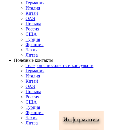
Германия
Италия
Китай
ОАЭ
Польша
Россия
США
Турция
Франция
Чехия
Литва
Полезные контакты
Телефоны посольств и консульств
Германия
Италия
Китай
ОАЭ
Польша
Россия
США
Турция
Франция
Чехия
Информация
Литва