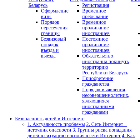
Беларусь
Регистрация
Оформление
Временное
визы
пребывание
Порядок
Временное
пересечения
проживание
границы
иностранцев
Безвизовый
Постоянное
порядок
проживание
въезда и
иностранцев
выезда
Обязательство
иностранца покинуть
территорию
Республики Беларусь
Приобретение
гражданства
Порядок выявления
несовершеннолетних,
являющихся
иностранными
гражданами
Безопасность детей в Интернете
1. Актуальность проблемы
2. Сеть Интернет –
источник опасности
3. Группы риска попадания
детей в ситуацию насилия в сети Интернет
4. Как