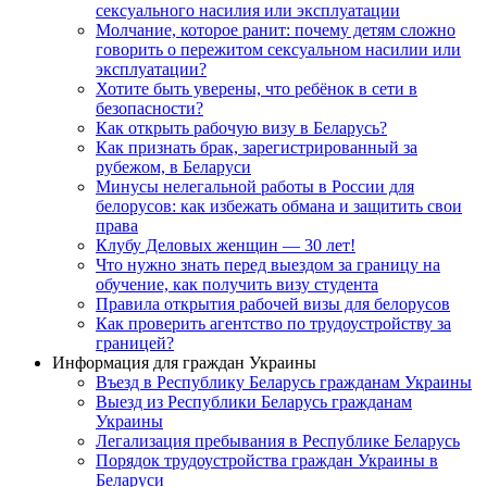
сексуального насилия или эксплуатации
Молчание, которое ранит: почему детям сложно
говорить о пережитом сексуальном насилии или
эксплуатации?
Хотите быть уверены, что ребёнок в сети в
безопасности?
Как открыть рабочую визу в Беларусь?
Как признать брак, зарегистрированный за
рубежом, в Беларуси
Минусы нелегальной работы в России для
белорусов: как избежать обмана и защитить свои
права
Клубу Деловых женщин — 30 лет!
Что нужно знать перед выездом за границу на
обучение, как получить визу студента
Правила открытия рабочей визы для белорусов
Как проверить агентство по трудоустройству за
границей?
Информация для граждан Украины
Въезд в Республику Беларусь гражданам Украины
Выезд из Республики Беларусь гражданам
Украины
Легализация пребывания в Республике Беларусь
Порядок трудоустройства граждан Украины в
Беларуси