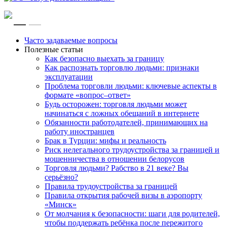
RU
EN
Часто задаваемые вопросы
Полезные статьи
Как безопасно выехать за границу
Как распознать торговлю людьми: признаки
эксплуатации
Проблема торговли людьми: ключевые аспекты в
формате «вопрос–ответ»
Будь осторожен: торговля людьми может
начинаться с ложных обещаний в интернете
Обязанности работодателей, принимающих на
работу иностранцев
Брак в Турции: мифы и реальность
Риск нелегального трудоустройства за границей и
мошенничества в отношении белорусов
Торговля людьми? Рабство в 21 веке? Вы
серьёзно?
Правила трудоустройства за границей
Правила открытия рабочей визы в аэропорту
«Минск»
От молчания к безопасности: шаги для родителей,
чтобы поддержать ребёнка после пережитого