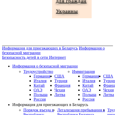
для граждан
Информация
Украины
для
граждан
Украины
Информация для приезжающих в Беларусь
Информация о
безопасной миграции
Безопасность детей в сети Интернет
Информация о безопасной миграции
Трудоустройство
Иммиграция
Германия
США
Германия
США
Италия
Турция
Италия
Турци
Китай
Франция
Китай
Франц
ОАЭ
Чехия
ОАЭ
Чехия
Польша
Литва
Польша
Литва
Россия
Россия
Информация для приезжающих в Беларусь
Порядок въезда в
Легализация пребывания в
Тру
Республику
Республике Беларусь
ино