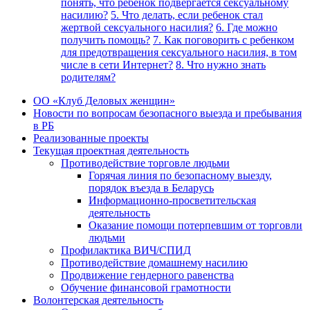
понять, что ребенок подвергается сексуальному
насилию?
5. Что делать, если ребенок стал
жертвой сексуального насилия?
6. Где можно
получить помощь?
7. Как поговорить с ребенком
для предотвращения сексуального насилия, в том
числе в сети Интернет?
8. Что нужно знать
родителям?
ОО «Клуб Деловых женщин»
Новости по вопросам безопасного выезда и пребывания
в РБ
Реализованные проекты
Текущая проектная деятельность
Противодействие торговле людьми
Горячая линия по безопасному выезду,
порядок въезда в Беларусь
Информационно-просветительская
деятельность
Оказание помощи потерпевшим от торговли
людьми
Профилактика ВИЧ/СПИД
Противодействие домашнему насилию
Продвижение гендерного равенства
Обучение финансовой грамотности
Волонтерская деятельность