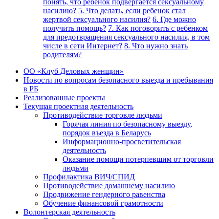
понять, что ребенок подвергается сексуальному
насилию?
5. Что делать, если ребенок стал
жертвой сексуального насилия?
6. Где можно
получить помощь?
7. Как поговорить с ребенком
для предотвращения сексуального насилия, в том
числе в сети Интернет?
8. Что нужно знать
родителям?
ОО «Клуб Деловых женщин»
Новости по вопросам безопасного выезда и пребывания
в РБ
Реализованные проекты
Текущая проектная деятельность
Противодействие торговле людьми
Горячая линия по безопасному выезду,
порядок въезда в Беларусь
Информационно-просветительская
деятельность
Оказание помощи потерпевшим от торговли
людьми
Профилактика ВИЧ/СПИД
Противодействие домашнему насилию
Продвижение гендерного равенства
Обучение финансовой грамотности
Волонтерская деятельность