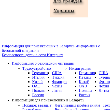
для граждан
Информация
Украины
для
граждан
Украины
Информация для приезжающих в Беларусь
Информация о
безопасной миграции
Безопасность детей в сети Интернет
Информация о безопасной миграции
Трудоустройство
Иммиграция
Германия
США
Германия
США
Италия
Турция
Италия
Турци
Китай
Франция
Китай
Франц
ОАЭ
Чехия
ОАЭ
Чехия
Польша
Литва
Польша
Литва
Россия
Россия
Информация для приезжающих в Беларусь
Порядок въезда в
Легализация пребывания в
Тру
Республику
Республике Беларусь
ино