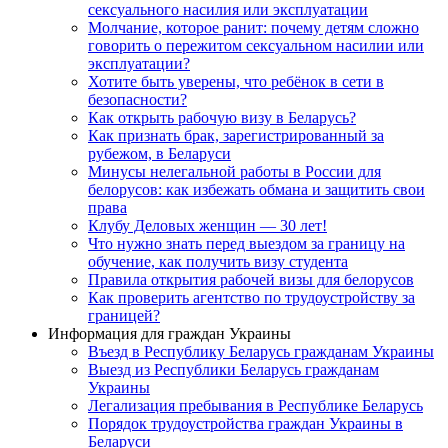
сексуального насилия или эксплуатации
Молчание, которое ранит: почему детям сложно
говорить о пережитом сексуальном насилии или
эксплуатации?
Хотите быть уверены, что ребёнок в сети в
безопасности?
Как открыть рабочую визу в Беларусь?
Как признать брак, зарегистрированный за
рубежом, в Беларуси
Минусы нелегальной работы в России для
белорусов: как избежать обмана и защитить свои
права
Клубу Деловых женщин — 30 лет!
Что нужно знать перед выездом за границу на
обучение, как получить визу студента
Правила открытия рабочей визы для белорусов
Как проверить агентство по трудоустройству за
границей?
Информация для граждан Украины
Въезд в Республику Беларусь гражданам Украины
Выезд из Республики Беларусь гражданам
Украины
Легализация пребывания в Республике Беларусь
Порядок трудоустройства граждан Украины в
Беларуси