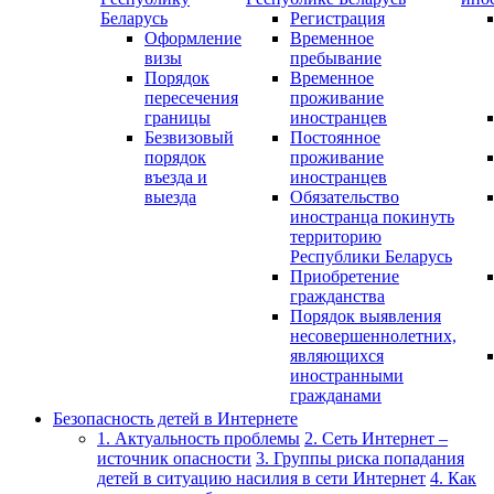
Беларусь
Регистрация
Оформление
Временное
визы
пребывание
Порядок
Временное
пересечения
проживание
границы
иностранцев
Безвизовый
Постоянное
порядок
проживание
въезда и
иностранцев
выезда
Обязательство
иностранца покинуть
территорию
Республики Беларусь
Приобретение
гражданства
Порядок выявления
несовершеннолетних,
являющихся
иностранными
гражданами
Безопасность детей в Интернете
1. Актуальность проблемы
2. Сеть Интернет –
источник опасности
3. Группы риска попадания
детей в ситуацию насилия в сети Интернет
4. Как