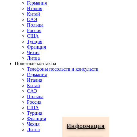
Германия
Италия
Китай
ОАЭ
Польша
Россия
США
Турция
Франция
Чехия
Литва
Полезные контакты
Телефоны посольств и консульств
Германия
Италия
Китай
ОАЭ
Польша
Россия
США
Турция
Франция
Чехия
Информация
Литва