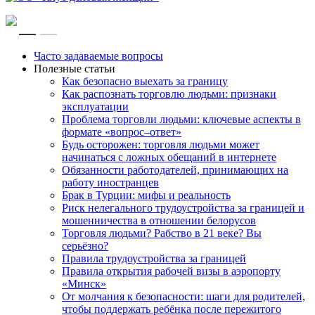
RU
EN
Часто задаваемые вопросы
Полезные статьи
Как безопасно выехать за границу
Как распознать торговлю людьми: признаки
эксплуатации
Проблема торговли людьми: ключевые аспекты в
формате «вопрос–ответ»
Будь осторожен: торговля людьми может
начинаться с ложных обещаний в интернете
Обязанности работодателей, принимающих на
работу иностранцев
Брак в Турции: мифы и реальность
Риск нелегального трудоустройства за границей и
мошенничества в отношении белорусов
Торговля людьми? Рабство в 21 веке? Вы
серьёзно?
Правила трудоустройства за границей
Правила открытия рабочей визы в аэропорту
«Минск»
От молчания к безопасности: шаги для родителей,
чтобы поддержать ребёнка после пережитого