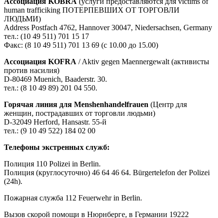
Ассоциация KOBRA
(услуги предоставляются для victims of
human trafficiking ПОТЕРПЕВШИХ ОТ ТОРГОВЛИ
ЛЮДЬМИ)
Address Postfach 4762, Hannover 30047, Niedersachsen, Germany
тел.: (10 49 511) 701 15 17
Факс: (8 10 49 511) 701 13 69 (с 10.00 до 15.00)
Ассоциация KOFRA
/ Aktiv gegen Maennergewalt (активисты
против насилия)
D-80469 Muenich, Baaderstr. 30.
тел.: (8 10 49 89) 201 04 550.
Горячая линия для Menshenhandelfrauen
(Центр для
женщин, пострадавших от торговли людьми)
D-32049 Herford, Hansastr. 55-й
тел.: (9 10 49 522) 184 02 00
Телефоны экстренных служб:
Полиция 110 Polizei in Berlin.
Полиция (круглосуточно) 46 64 46 64. Bürgertelefon der Polizei
(24h).
Пожарная служба 112 Feuerwehr in Berlin.
Вызов скорой помощи в Нюрнберге, в Германии 19222