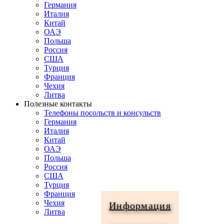
Германия
Италия
Китай
ОАЭ
Польша
Россия
США
Турция
Франция
Чехия
Литва
Полезные контакты
Телефоны посольств и консульств
Германия
Италия
Китай
ОАЭ
Польша
Россия
США
Турция
Франция
Чехия
Информация
Литва