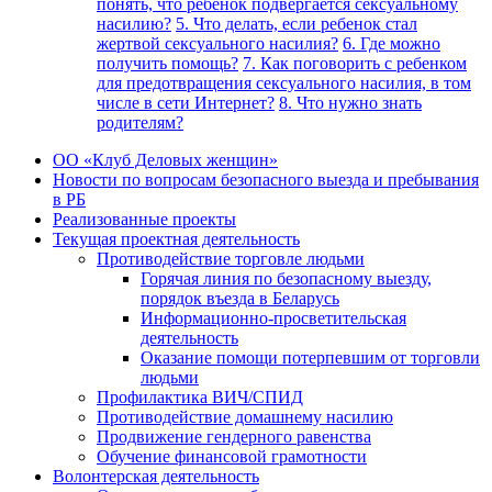
понять, что ребенок подвергается сексуальному
насилию?
5. Что делать, если ребенок стал
жертвой сексуального насилия?
6. Где можно
получить помощь?
7. Как поговорить с ребенком
для предотвращения сексуального насилия, в том
числе в сети Интернет?
8. Что нужно знать
родителям?
ОО «Клуб Деловых женщин»
Новости по вопросам безопасного выезда и пребывания
в РБ
Реализованные проекты
Текущая проектная деятельность
Противодействие торговле людьми
Горячая линия по безопасному выезду,
порядок въезда в Беларусь
Информационно-просветительская
деятельность
Оказание помощи потерпевшим от торговли
людьми
Профилактика ВИЧ/СПИД
Противодействие домашнему насилию
Продвижение гендерного равенства
Обучение финансовой грамотности
Волонтерская деятельность