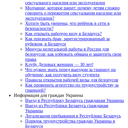
сексуального насилия или эксплуатации
Молчание, которое ранит: почему детям сложно
говорить о пережитом сексуальном насилии или
эксплуатации?
Хотите быть уверены, что ребёнок в сети в
безопасности?
Как открыть рабочую визу в Беларусь?
Как признать брак, зарегистрированный за
рубежом, в Беларуси
Минусы нелегальной работы в России для
белорусов: как избежать обмана и защитить свои
права
Клубу Деловых женщин — 30 лет!
Что нужно знать перед выездом за границу на
обучение, как получить визу студента
Правила открытия рабочей визы для белорусов
Как проверить агентство по трудоустройству за
границей?
Информация для граждан Украины
Въезд в Республику Беларусь гражданам Украины
Выезд из Республики Беларусь гражданам
Украины
Легализация пребывания в Республике Беларусь
Порядок трудоустройства граждан Украины в
Беларуси