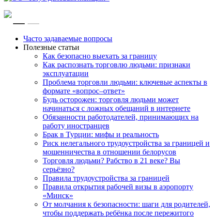
RU
EN
Часто задаваемые вопросы
Полезные статьи
Как безопасно выехать за границу
Как распознать торговлю людьми: признаки
эксплуатации
Проблема торговли людьми: ключевые аспекты в
формате «вопрос–ответ»
Будь осторожен: торговля людьми может
начинаться с ложных обещаний в интернете
Обязанности работодателей, принимающих на
работу иностранцев
Брак в Турции: мифы и реальность
Риск нелегального трудоустройства за границей и
мошенничества в отношении белорусов
Торговля людьми? Рабство в 21 веке? Вы
серьёзно?
Правила трудоустройства за границей
Правила открытия рабочей визы в аэропорту
«Минск»
От молчания к безопасности: шаги для родителей,
чтобы поддержать ребёнка после пережитого