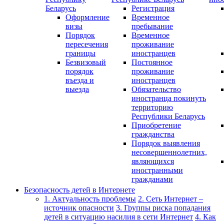
Беларусь
Регистрация
Оформление
Временное
визы
пребывание
Порядок
Временное
пересечения
проживание
границы
иностранцев
Безвизовый
Постоянное
порядок
проживание
въезда и
иностранцев
выезда
Обязательство
иностранца покинуть
территорию
Республики Беларусь
Приобретение
гражданства
Порядок выявления
несовершеннолетних,
являющихся
иностранными
гражданами
Безопасность детей в Интернете
1. Актуальность проблемы
2. Сеть Интернет –
источник опасности
3. Группы риска попадания
детей в ситуацию насилия в сети Интернет
4. Как