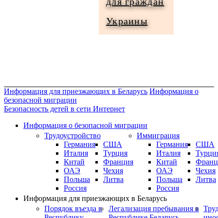
для граждан
Информация
Украины
для
граждан
Украины
Информация для приезжающих в Беларусь
Информация о
безопасной миграции
Безопасность детей в сети Интернет
Информация о безопасной миграции
Трудоустройство
Иммиграция
Германия
США
Германия
США
Италия
Турция
Италия
Турци
Китай
Франция
Китай
Франц
ОАЭ
Чехия
ОАЭ
Чехия
Польша
Литва
Польша
Литва
Россия
Россия
Информация для приезжающих в Беларусь
Порядок въезда в
Легализация пребывания в
Тру
Республику
Республике Беларусь
ино