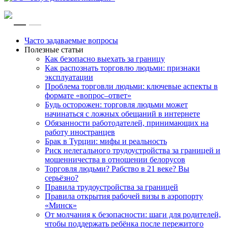
RU
EN
Часто задаваемые вопросы
Полезные статьи
Как безопасно выехать за границу
Как распознать торговлю людьми: признаки
эксплуатации
Проблема торговли людьми: ключевые аспекты в
формате «вопрос–ответ»
Будь осторожен: торговля людьми может
начинаться с ложных обещаний в интернете
Обязанности работодателей, принимающих на
работу иностранцев
Брак в Турции: мифы и реальность
Риск нелегального трудоустройства за границей и
мошенничества в отношении белорусов
Торговля людьми? Рабство в 21 веке? Вы
серьёзно?
Правила трудоустройства за границей
Правила открытия рабочей визы в аэропорту
«Минск»
От молчания к безопасности: шаги для родителей,
чтобы поддержать ребёнка после пережитого