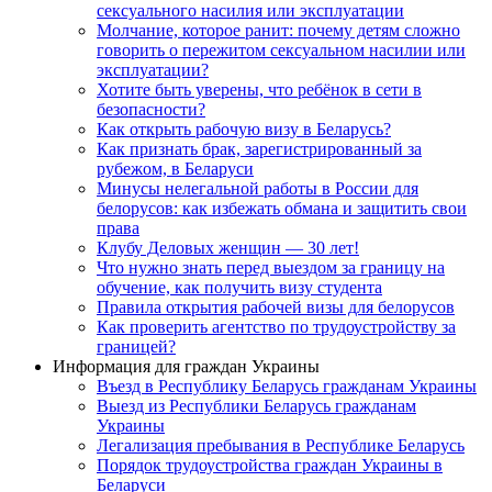
сексуального насилия или эксплуатации
Молчание, которое ранит: почему детям сложно
говорить о пережитом сексуальном насилии или
эксплуатации?
Хотите быть уверены, что ребёнок в сети в
безопасности?
Как открыть рабочую визу в Беларусь?
Как признать брак, зарегистрированный за
рубежом, в Беларуси
Минусы нелегальной работы в России для
белорусов: как избежать обмана и защитить свои
права
Клубу Деловых женщин — 30 лет!
Что нужно знать перед выездом за границу на
обучение, как получить визу студента
Правила открытия рабочей визы для белорусов
Как проверить агентство по трудоустройству за
границей?
Информация для граждан Украины
Въезд в Республику Беларусь гражданам Украины
Выезд из Республики Беларусь гражданам
Украины
Легализация пребывания в Республике Беларусь
Порядок трудоустройства граждан Украины в
Беларуси