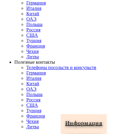
Германия
Италия
Китай
ОАЭ
Польша
Россия
США
Турция
Франция
Чехия
Литва
Полезные контакты
Телефоны посольств и консульств
Германия
Италия
Китай
ОАЭ
Польша
Россия
США
Турция
Франция
Чехия
Информация
Литва