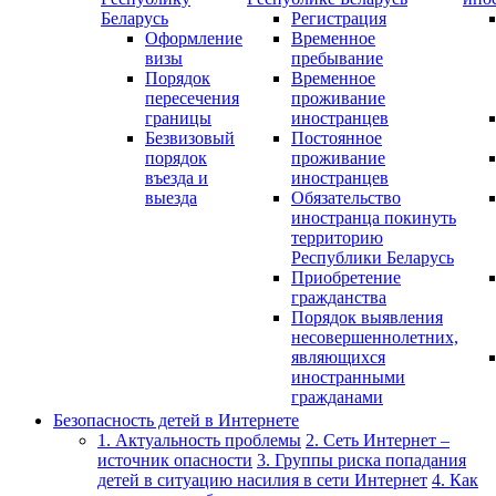
Беларусь
Регистрация
Оформление
Временное
визы
пребывание
Порядок
Временное
пересечения
проживание
границы
иностранцев
Безвизовый
Постоянное
порядок
проживание
въезда и
иностранцев
выезда
Обязательство
иностранца покинуть
территорию
Республики Беларусь
Приобретение
гражданства
Порядок выявления
несовершеннолетних,
являющихся
иностранными
гражданами
Безопасность детей в Интернете
1. Актуальность проблемы
2. Сеть Интернет –
источник опасности
3. Группы риска попадания
детей в ситуацию насилия в сети Интернет
4. Как