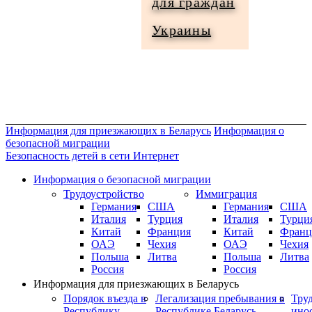
для граждан
Информация
Украины
для
граждан
Украины
Информация для приезжающих в Беларусь
Информация о
безопасной миграции
Безопасность детей в сети Интернет
Информация о безопасной миграции
Трудоустройство
Иммиграция
Германия
США
Германия
США
Италия
Турция
Италия
Турци
Китай
Франция
Китай
Франц
ОАЭ
Чехия
ОАЭ
Чехия
Польша
Литва
Польша
Литва
Россия
Россия
Информация для приезжающих в Беларусь
Порядок въезда в
Легализация пребывания в
Тру
Республику
Республике Беларусь
ино