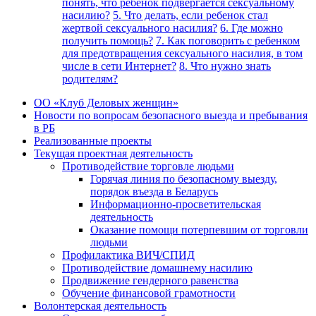
понять, что ребенок подвергается сексуальному
насилию?
5. Что делать, если ребенок стал
жертвой сексуального насилия?
6. Где можно
получить помощь?
7. Как поговорить с ребенком
для предотвращения сексуального насилия, в том
числе в сети Интернет?
8. Что нужно знать
родителям?
ОО «Клуб Деловых женщин»
Новости по вопросам безопасного выезда и пребывания
в РБ
Реализованные проекты
Текущая проектная деятельность
Противодействие торговле людьми
Горячая линия по безопасному выезду,
порядок въезда в Беларусь
Информационно-просветительская
деятельность
Оказание помощи потерпевшим от торговли
людьми
Профилактика ВИЧ/СПИД
Противодействие домашнему насилию
Продвижение гендерного равенства
Обучение финансовой грамотности
Волонтерская деятельность