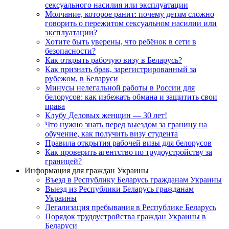
сексуального насилия или эксплуатации
Молчание, которое ранит: почему детям сложно
говорить о пережитом сексуальном насилии или
эксплуатации?
Хотите быть уверены, что ребёнок в сети в
безопасности?
Как открыть рабочую визу в Беларусь?
Как признать брак, зарегистрированный за
рубежом, в Беларуси
Минусы нелегальной работы в России для
белорусов: как избежать обмана и защитить свои
права
Клубу Деловых женщин — 30 лет!
Что нужно знать перед выездом за границу на
обучение, как получить визу студента
Правила открытия рабочей визы для белорусов
Как проверить агентство по трудоустройству за
границей?
Информация для граждан Украины
Въезд в Республику Беларусь гражданам Украины
Выезд из Республики Беларусь гражданам
Украины
Легализация пребывания в Республике Беларусь
Порядок трудоустройства граждан Украины в
Беларуси