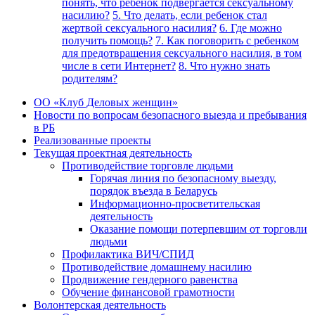
понять, что ребенок подвергается сексуальному
насилию?
5. Что делать, если ребенок стал
жертвой сексуального насилия?
6. Где можно
получить помощь?
7. Как поговорить с ребенком
для предотвращения сексуального насилия, в том
числе в сети Интернет?
8. Что нужно знать
родителям?
ОО «Клуб Деловых женщин»
Новости по вопросам безопасного выезда и пребывания
в РБ
Реализованные проекты
Текущая проектная деятельность
Противодействие торговле людьми
Горячая линия по безопасному выезду,
порядок въезда в Беларусь
Информационно-просветительская
деятельность
Оказание помощи потерпевшим от торговли
людьми
Профилактика ВИЧ/СПИД
Противодействие домашнему насилию
Продвижение гендерного равенства
Обучение финансовой грамотности
Волонтерская деятельность