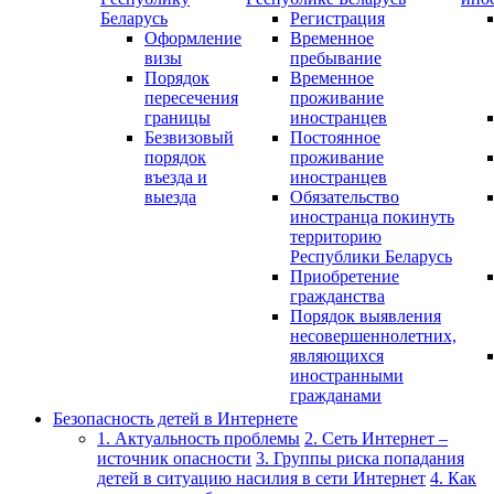
Беларусь
Регистрация
Оформление
Временное
визы
пребывание
Порядок
Временное
пересечения
проживание
границы
иностранцев
Безвизовый
Постоянное
порядок
проживание
въезда и
иностранцев
выезда
Обязательство
иностранца покинуть
территорию
Республики Беларусь
Приобретение
гражданства
Порядок выявления
несовершеннолетних,
являющихся
иностранными
гражданами
Безопасность детей в Интернете
1. Актуальность проблемы
2. Сеть Интернет –
источник опасности
3. Группы риска попадания
детей в ситуацию насилия в сети Интернет
4. Как