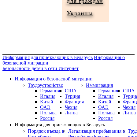
для граждан
Информация
Украины
для
граждан
Украины
Информация для приезжающих в Беларусь
Информация о
безопасной миграции
Безопасность детей в сети Интернет
Информация о безопасной миграции
Трудоустройство
Иммиграция
Германия
США
Германия
США
Италия
Турция
Италия
Турци
Китай
Франция
Китай
Франц
ОАЭ
Чехия
ОАЭ
Чехия
Польша
Литва
Польша
Литва
Россия
Россия
Информация для приезжающих в Беларусь
Порядок въезда в
Легализация пребывания в
Тру
Республику
Республике Беларусь
ино