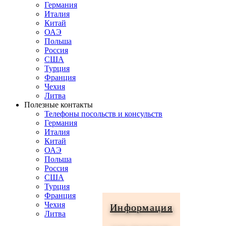
Германия
Италия
Китай
ОАЭ
Польша
Россия
США
Турция
Франция
Чехия
Литва
Полезные контакты
Телефоны посольств и консульств
Германия
Италия
Китай
ОАЭ
Польша
Россия
США
Турция
Франция
Чехия
Информация
Литва