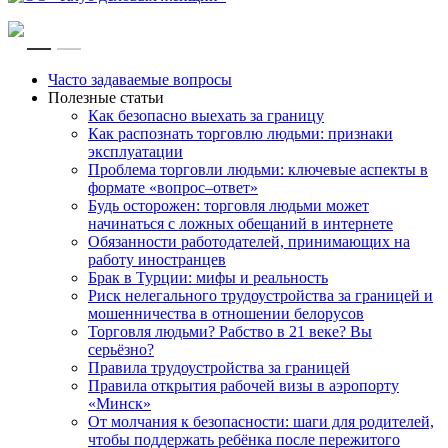
RU
EN
Часто задаваемые вопросы
Полезные статьи
Как безопасно выехать за границу
Как распознать торговлю людьми: признаки
эксплуатации
Проблема торговли людьми: ключевые аспекты в
формате «вопрос–ответ»
Будь осторожен: торговля людьми может
начинаться с ложных обещаний в интернете
Обязанности работодателей, принимающих на
работу иностранцев
Брак в Турции: мифы и реальность
Риск нелегального трудоустройства за границей и
мошенничества в отношении белорусов
Торговля людьми? Рабство в 21 веке? Вы
серьёзно?
Правила трудоустройства за границей
Правила открытия рабочей визы в аэропорту
«Минск»
От молчания к безопасности: шаги для родителей,
чтобы поддержать ребёнка после пережитого