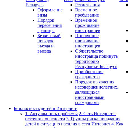
Беларусь
Регистрация
Оформление
Временное
визы
пребывание
Порядок
Временное
пересечения
проживание
границы
иностранцев
Безвизовый
Постоянное
порядок
проживание
въезда и
иностранцев
выезда
Обязательство
иностранца покинуть
территорию
Республики Беларусь
Приобретение
гражданства
Порядок выявления
несовершеннолетних,
являющихся
иностранными
гражданами
Безопасность детей в Интернете
1. Актуальность проблемы
2. Сеть Интернет –
источник опасности
3. Группы риска попадания
детей в ситуацию насилия в сети Интернет
4. Как