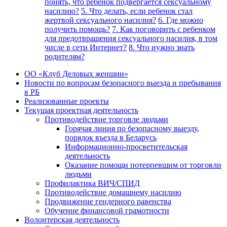
понять, что ребенок подвергается сексуальному
насилию?
5. Что делать, если ребенок стал
жертвой сексуального насилия?
6. Где можно
получить помощь?
7. Как поговорить с ребенком
для предотвращения сексуального насилия, в том
числе в сети Интернет?
8. Что нужно знать
родителям?
ОО «Клуб Деловых женщин»
Новости по вопросам безопасного выезда и пребывания
в РБ
Реализованные проекты
Текущая проектная деятельность
Противодействие торговле людьми
Горячая линия по безопасному выезду,
порядок въезда в Беларусь
Информационно-просветительская
деятельность
Оказание помощи потерпевшим от торговли
людьми
Профилактика ВИЧ/СПИД
Противодействие домашнему насилию
Продвижение гендерного равенства
Обучение финансовой грамотности
Волонтерская деятельность