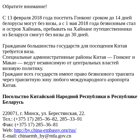
Обратите внимание!
С 13 февраля 2018 года посетить Гонконг сроком до 14 дней
белорусы могут без визы, а с 1 мая 2018 года безвизовым стал
и остров Хайнань, пребывать на Хайнане путешественники
из Беларуси смогут без визы до 30 дней.
Гражданам большинства государств для посещения Китая
требуется виза.
Специальные административные районы Китая — Гонконг и
Макао — ведут независимую от центральных властей
визовую политику.
Граждане всех государств имеют право безвизового транзита
через транзитную зону любого международного аэропорта
Китая.
Посольство Китайской Народной Республики в Республике
Беларусь
220071, г. Минск, ул. Берестянская, 22.
Тел.: (+375 17) 285–36–82, 285–33–91
Факс (+375 17) 285–36–81
Web:
http://by.china-embassy.org/rus/
E-mail: chinaemb_by@mfa.gov.cn