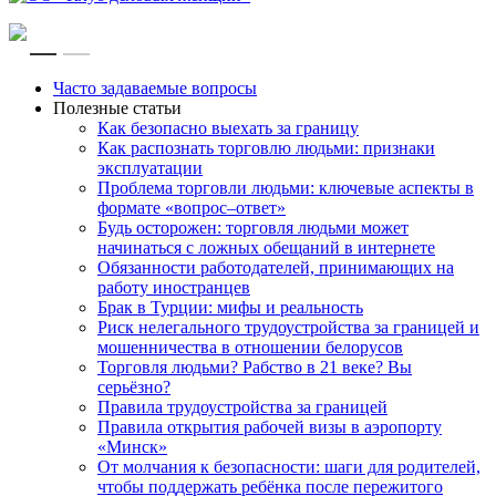
RU
EN
Часто задаваемые вопросы
Полезные статьи
Как безопасно выехать за границу
Как распознать торговлю людьми: признаки
эксплуатации
Проблема торговли людьми: ключевые аспекты в
формате «вопрос–ответ»
Будь осторожен: торговля людьми может
начинаться с ложных обещаний в интернете
Обязанности работодателей, принимающих на
работу иностранцев
Брак в Турции: мифы и реальность
Риск нелегального трудоустройства за границей и
мошенничества в отношении белорусов
Торговля людьми? Рабство в 21 веке? Вы
серьёзно?
Правила трудоустройства за границей
Правила открытия рабочей визы в аэропорту
«Минск»
От молчания к безопасности: шаги для родителей,
чтобы поддержать ребёнка после пережитого