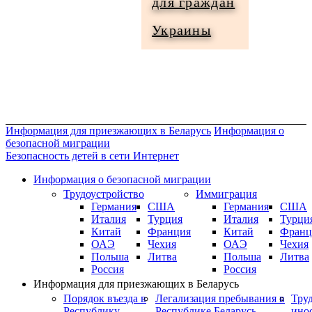
для граждан
Информация
Украины
для
граждан
Украины
Информация для приезжающих в Беларусь
Информация о
безопасной миграции
Безопасность детей в сети Интернет
Информация о безопасной миграции
Трудоустройство
Иммиграция
Германия
США
Германия
США
Италия
Турция
Италия
Турци
Китай
Франция
Китай
Франц
ОАЭ
Чехия
ОАЭ
Чехия
Польша
Литва
Польша
Литва
Россия
Россия
Информация для приезжающих в Беларусь
Порядок въезда в
Легализация пребывания в
Тру
Республику
Республике Беларусь
ино