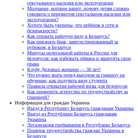
сексуального насилия или эксплуатации
Молчание, которое ранит: почему детям сложно
говорить о пережитом сексуальном насилии или
эксплуатации?
Хотите быть уверены, что ребёнок в сети в
безопасности?
Как открыть рабочую визу в Беларусь?
Как признать брак, зарегистрированный за
рубежом, в Беларуси
Минусы нелегальной работы в России для
белорусов: как избежать обмана и защитить свои
права
Клубу Деловых женщин — 30 лет!
Что нужно знать перед выездом за границу на
обучение, как получить визу студента
Правила открытия рабочей визы для белорусов
Как проверить агентство по трудоустройству за
границей?
Информация для граждан Украины
Въезд в Республику Беларусь гражданам Украины
Выезд из Республики Беларусь гражданам
Украины
Легализация пребывания в Республике Беларусь
Порядок трудоустройства граждан Украины в
Беларуси