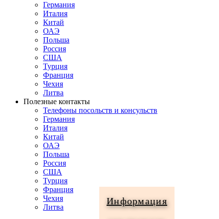
Германия
Италия
Китай
ОАЭ
Польша
Россия
США
Турция
Франция
Чехия
Литва
Полезные контакты
Телефоны посольств и консульств
Германия
Италия
Китай
ОАЭ
Польша
Россия
США
Турция
Франция
Чехия
Информация
Литва