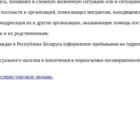
русь, попавших в сложную жизненную ситуацию или в ситуацию
 посольств и организаций, помогающих мигрантам, находящимся 
реадресация их в другие организации, оказывающие помощь по
и и их родственникам;
аждан в Республике Беларусь (оформление пребывания на террит
уального насилия и вовлечения в порносъемки несовершеннолет
йствию торговле людьми.