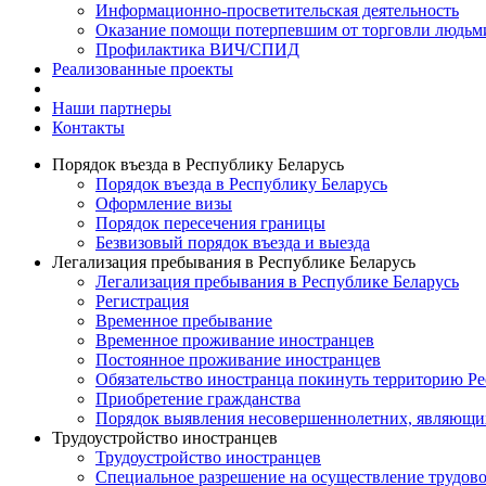
Информационно-просветительская деятельность
Оказание помощи потерпевшим от торговли людьм
Профилактика ВИЧ/СПИД
Реализованные проекты
Наши партнеры
Контакты
Порядок въезда в Республику Беларусь
Порядок въезда в Республику Беларусь
Оформление визы
Порядок пересечения границы
Безвизовый порядок въезда и выезда
Легализация пребывания в Республике Беларусь
Легализация пребывания в Республике Беларусь
Регистрация
Временное пребывание
Временное проживание иностранцев
Постоянное проживание иностранцев
Обязательство иностранца покинуть территорию Ре
Приобретение гражданства
Порядок выявления несовершеннолетних, являющи
Трудоустройство иностранцев
Трудоустройство иностранцев
Специальное разрешение на осуществление трудово