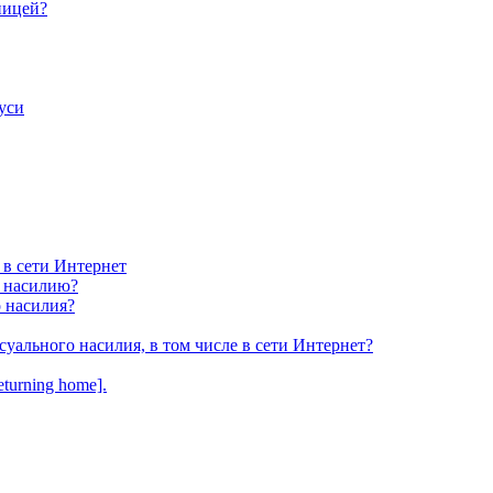
ницей?
уси
 в сети Интернет
у насилию?
о насилия?
суального насилия, в том числе в сети Интернет?
turning home].