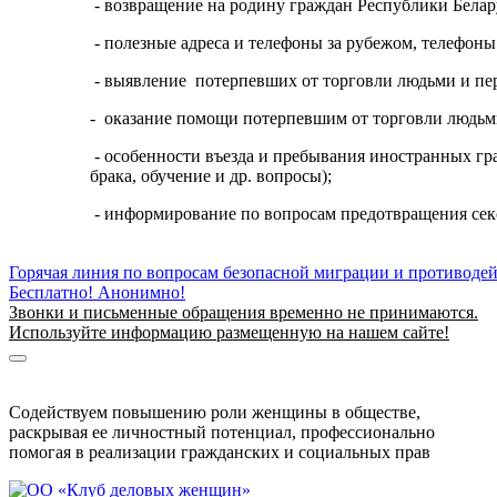
- возвращение на родину граждан Республики Бела
- полезные адреса и телефоны за рубежом, телефоны
- выявление потерпевших от торговли людьми и пе
- оказание помощи потерпевшим от торговли людьм
- особенности въезда и пребывания иностранных гр
брака, обучение и др. вопросы);
- информирование по вопросам предотвращения секс
Горячая линия по вопросам безопасной миграции и противоде
Бесплатно! Анонимно!
Звонки и письменные обращения временно не принимаются.
Используйте информацию размещенную на нашем сайте!
Информация о безопасной миграции
Информация для приезжающих в Беларусь
Содействуем повышению роли женщины в обществе,
раскрывая ее личностный потенциал, профессионально
помогая в реализации гражданских и социальных прав