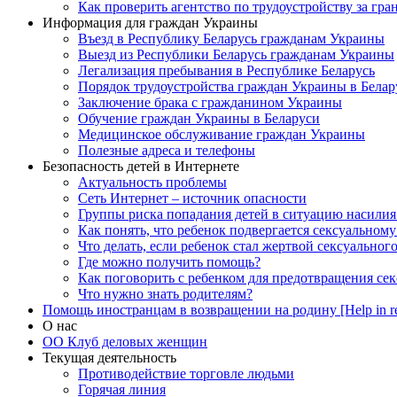
Как проверить агентство по трудоустройству за гра
Информация для граждан Украины
Въезд в Республику Беларусь гражданам Украины
Выезд из Республики Беларусь гражданам Украины
Легализация пребывания в Республике Беларусь
Порядок трудоустройства граждан Украины в Белар
Заключение брака с гражданином Украины
Обучение граждан Украины в Беларуси
Медицинское обслуживание граждан Украины
Полезные адреса и телефоны
Безопасность детей в Интернете
Актуальность проблемы
Сеть Интернет – источник опасности
Группы риска попадания детей в ситуацию насилия
Как понять, что ребенок подвергается сексуальном
Что делать, если ребенок стал жертвой сексуальног
Где можно получить помощь?
Как поговорить с ребенком для предотвращения сек
Что нужно знать родителям?
Помощь иностранцам в возвращении на родину [Help in re
О нас
ОО Клуб деловых женщин
Текущая деятельность
Противодействие торговле людьми
Горячая линия