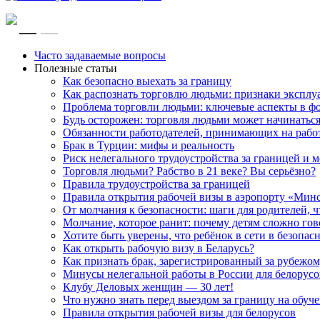
RU
EN
Часто задаваемые вопросы
Полезные статьи
Как безопасно выехать за границу
Как распознать торговлю людьми: признаки эксплу
Проблема торговли людьми: ключевые аспекты в ф
Будь осторожен: торговля людьми может начинатьс
Обязанности работодателей, принимающих на рабо
Брак в Турции: мифы и реальность
Риск нелегального трудоустройства за границей и
Торговля людьми? Рабство в 21 веке? Вы серьёзно?
Правила трудоустройства за границей
Правила открытия рабочей визы в аэропорту «Мин
От молчания к безопасности: шаги для родителей, 
Молчание, которое ранит: почему детям сложно го
Хотите быть уверены, что ребёнок в сети в безопас
Как открыть рабочую визу в Беларусь?
Как признать брак, зарегистрированный за рубежом
Минусы нелегальной работы в России для белорусов
Клубу Деловых женщин — 30 лет!
Что нужно знать перед выездом за границу на обуче
Правила открытия рабочей визы для белорусов