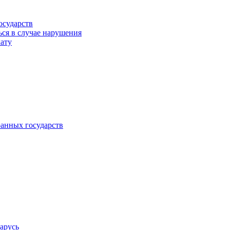
осударств
ься в случае нарушения
кату
анных государств
арусь