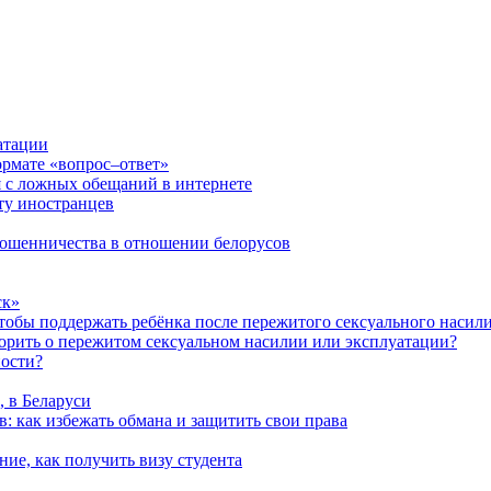
атации
ормате «вопрос–ответ»
я с ложных обещаний в интернете
ту иностранцев
 мошенничества в отношении белорусов
ск»
чтобы поддержать ребёнка после пережитого сексуального насил
ворить о пережитом сексуальном насилии или эксплуатации?
ности?
, в Беларуси
: как избежать обмана и защитить свои права
ние, как получить визу студента