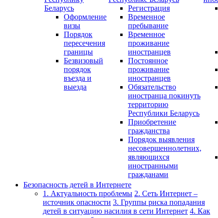
Беларусь
Регистрация
Оформление
Временное
визы
пребывание
Порядок
Временное
пересечения
проживание
границы
иностранцев
Безвизовый
Постоянное
порядок
проживание
въезда и
иностранцев
выезда
Обязательство
иностранца покинуть
территорию
Республики Беларусь
Приобретение
гражданства
Порядок выявления
несовершеннолетних,
являющихся
иностранными
гражданами
Безопасность детей в Интернете
1. Актуальность проблемы
2. Сеть Интернет –
источник опасности
3. Группы риска попадания
детей в ситуацию насилия в сети Интернет
4. Как