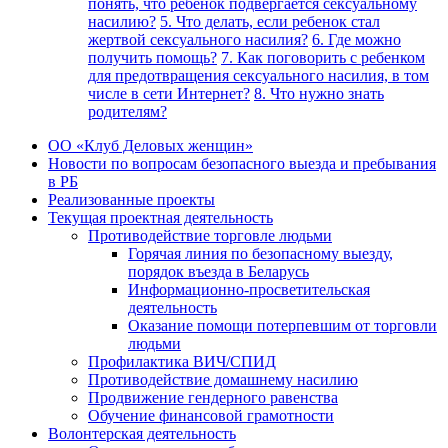
понять, что ребенок подвергается сексуальному
насилию?
5. Что делать, если ребенок стал
жертвой сексуального насилия?
6. Где можно
получить помощь?
7. Как поговорить с ребенком
для предотвращения сексуального насилия, в том
числе в сети Интернет?
8. Что нужно знать
родителям?
ОО «Клуб Деловых женщин»
Новости по вопросам безопасного выезда и пребывания
в РБ
Реализованные проекты
Текущая проектная деятельность
Противодействие торговле людьми
Горячая линия по безопасному выезду,
порядок въезда в Беларусь
Информационно-просветительская
деятельность
Оказание помощи потерпевшим от торговли
людьми
Профилактика ВИЧ/СПИД
Противодействие домашнему насилию
Продвижение гендерного равенства
Обучение финансовой грамотности
Волонтерская деятельность