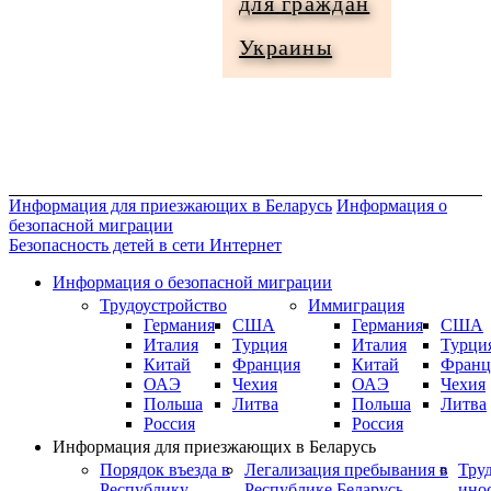
для граждан
Информация
Украины
для
граждан
Украины
Информация для приезжающих в Беларусь
Информация о
безопасной миграции
Безопасность детей в сети Интернет
Информация о безопасной миграции
Трудоустройство
Иммиграция
Германия
США
Германия
США
Италия
Турция
Италия
Турци
Китай
Франция
Китай
Франц
ОАЭ
Чехия
ОАЭ
Чехия
Польша
Литва
Польша
Литва
Россия
Россия
Информация для приезжающих в Беларусь
Порядок въезда в
Легализация пребывания в
Тру
Республику
Республике Беларусь
ино