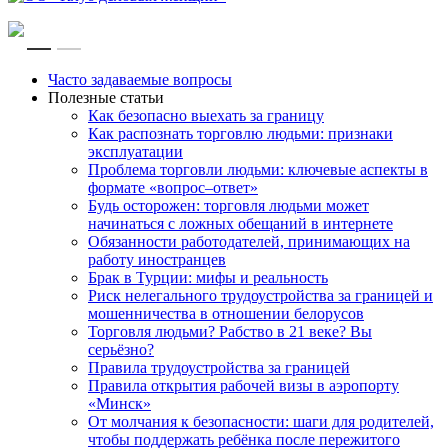
RU
EN
Часто задаваемые вопросы
Полезные статьи
Как безопасно выехать за границу
Как распознать торговлю людьми: признаки
эксплуатации
Проблема торговли людьми: ключевые аспекты в
формате «вопрос–ответ»
Будь осторожен: торговля людьми может
начинаться с ложных обещаний в интернете
Обязанности работодателей, принимающих на
работу иностранцев
Брак в Турции: мифы и реальность
Риск нелегального трудоустройства за границей и
мошенничества в отношении белорусов
Торговля людьми? Рабство в 21 веке? Вы
серьёзно?
Правила трудоустройства за границей
Правила открытия рабочей визы в аэропорту
«Минск»
От молчания к безопасности: шаги для родителей,
чтобы поддержать ребёнка после пережитого