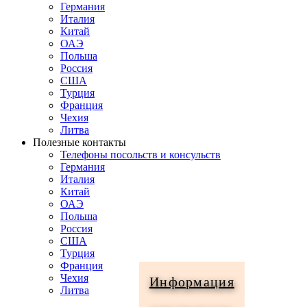
Германия
Италия
Китай
ОАЭ
Польша
Россия
США
Турция
Франция
Чехия
Литва
Полезные контакты
Телефоны посольств и консульств
Германия
Италия
Китай
ОАЭ
Польша
Россия
США
Турция
Франция
Чехия
Информация
Литва