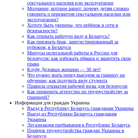
сексуального насилия или эксплуатации
Молчание, которое ранит: почему детям сложно
говорить о пережитом сексуальном насилии или
эксплуатации?
Хотите быть уверены, что ребёнок в сети в
безопасности?
Как открыть рабочую визу в Беларусь?
Как признать брак, зарегистрированный за
рубежом, в Беларуси
Минусы нелегальной работы в России для
белорусов: как избежать обмана и защитить свои
права
Клубу Деловых женщин — 30 лет!
Что нужно знать перед выездом за границу на
обучение, как получить визу студента
Правила открытия рабочей визы для белорусов
Как проверить агентство по трудоустройству за
границей?
Информация для граждан Украины
Въезд в Республику Беларусь гражданам Украины
Выезд из Республики Беларусь гражданам
Украины
Легализация пребывания в Республике Беларусь
Порядок трудоустройства граждан Украины в
Беларуси