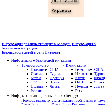
для граждан
Информация
Украины
для
граждан
Украины
Информация для приезжающих в Беларусь
Информация о
безопасной миграции
Безопасность детей в сети Интернет
Информация о безопасной миграции
Трудоустройство
Иммиграция
Германия
США
Германия
США
Италия
Турция
Италия
Турци
Китай
Франция
Китай
Франц
ОАЭ
Чехия
ОАЭ
Чехия
Польша
Литва
Польша
Литва
Россия
Россия
Информация для приезжающих в Беларусь
Порядок въезда в
Легализация пребывания в
Тру
Республику
Республике Беларусь
ино