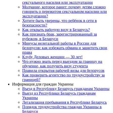
сексуального насилия или эксплуатации
Молчание, которое ранит: почему детям сложно
говорить о пережитом сексуальном насилии или
эксплуатации?
Хотите быть уверены, что ребёнок в сети в
безопасности?
Как открыть рабочую визу в Беларусь?
Как признать брак, зарегистрированный за
рубежом, в Беларуси
Минусы нелегальной работы в России для
белорусов: как избежать обмана и защитить свои
права
Клубу Деловых женщин — 30 лет!
Что нужно знать перед выездом за границу на
обучение, как получить визу студента
Правила открытия рабочей визы для белорусов
Как проверить агентство по трудоустройству за
границей?
Информация для граждан Украины
Въезд в Республику Беларусь гражданам Украины
Выезд из Республики Беларусь гражданам
Украины
Легализация пребывания в Республике Беларусь
Порядок трудоустройства граждан Украины в
Беларуси