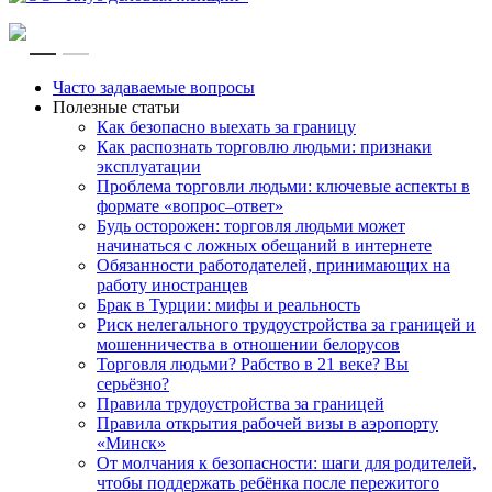
RU
EN
Часто задаваемые вопросы
Полезные статьи
Как безопасно выехать за границу
Как распознать торговлю людьми: признаки
эксплуатации
Проблема торговли людьми: ключевые аспекты в
формате «вопрос–ответ»
Будь осторожен: торговля людьми может
начинаться с ложных обещаний в интернете
Обязанности работодателей, принимающих на
работу иностранцев
Брак в Турции: мифы и реальность
Риск нелегального трудоустройства за границей и
мошенничества в отношении белорусов
Торговля людьми? Рабство в 21 веке? Вы
серьёзно?
Правила трудоустройства за границей
Правила открытия рабочей визы в аэропорту
«Минск»
От молчания к безопасности: шаги для родителей,
чтобы поддержать ребёнка после пережитого