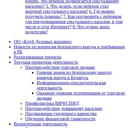
понять, что ребенок подвергается сексуальному
насилию?
5. Что делать, если ребенок стал
жертвой сексуального насилия?
6. Где можно
получить помощь?
7. Как поговорить с ребенком
для предотвращения сексуального насилия, в том
числе в сети Интернет?
8. Что нужно знать
родителям?
ОО «Клуб Деловых женщин»
Новости по вопросам безопасного выезда и пребывания
в РБ
Реализованные проекты
Текущая проектная деятельность
Противодействие торговле людьми
Горячая линия по безопасному выезду,
порядок въезда в Беларусь
Информационно-просветительская
деятельность
Оказание помощи потерпевшим от торговли
людьми
Профилактика ВИЧ/СПИД
Противодействие домашнему насилию
Продвижение гендерного равенства
Обучение финансовой грамотности
Волонтерская деятельность