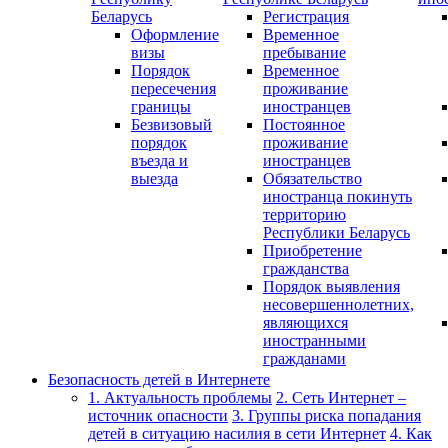
Беларусь
Регистрация
Оформление
Временное
визы
пребывание
Порядок
Временное
пересечения
проживание
границы
иностранцев
Безвизовый
Постоянное
порядок
проживание
въезда и
иностранцев
выезда
Обязательство
иностранца покинуть
территорию
Республики Беларусь
Приобретение
гражданства
Порядок выявления
несовершеннолетних,
являющихся
иностранными
гражданами
Безопасность детей в Интернете
1. Актуальность проблемы
2. Сеть Интернет –
источник опасности
3. Группы риска попадания
детей в ситуацию насилия в сети Интернет
4. Как