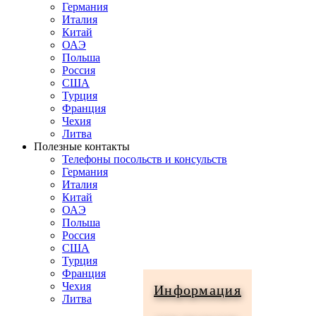
Германия
Италия
Китай
ОАЭ
Польша
Россия
США
Турция
Франция
Чехия
Литва
Полезные контакты
Телефоны посольств и консульств
Германия
Италия
Китай
ОАЭ
Польша
Россия
США
Турция
Франция
Чехия
Информация
Литва