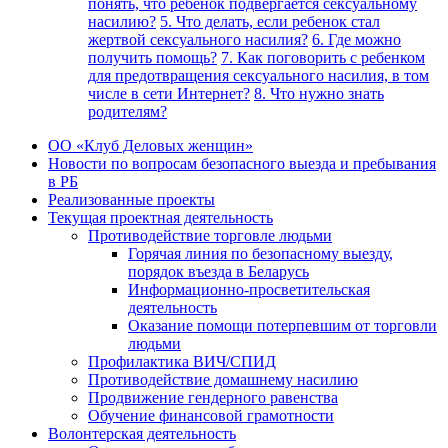
понять, что ребенок подвергается сексуальному
насилию?
5. Что делать, если ребенок стал
жертвой сексуального насилия?
6. Где можно
получить помощь?
7. Как поговорить с ребенком
для предотвращения сексуального насилия, в том
числе в сети Интернет?
8. Что нужно знать
родителям?
ОО «Клуб Деловых женщин»
Новости по вопросам безопасного выезда и пребывания
в РБ
Реализованные проекты
Текущая проектная деятельность
Противодействие торговле людьми
Горячая линия по безопасному выезду,
порядок въезда в Беларусь
Информационно-просветительская
деятельность
Оказание помощи потерпевшим от торговли
людьми
Профилактика ВИЧ/СПИД
Противодействие домашнему насилию
Продвижение гендерного равенства
Обучение финансовой грамотности
Волонтерская деятельность