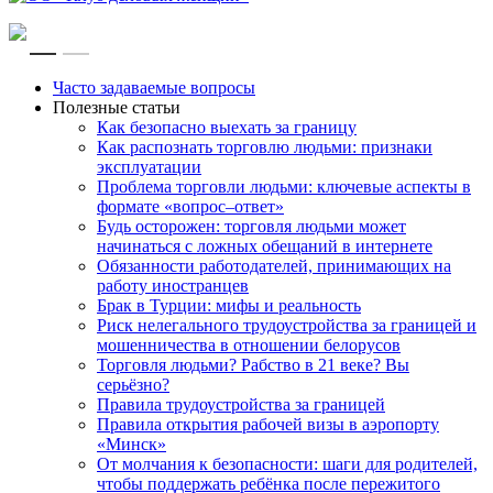
RU
EN
Часто задаваемые вопросы
Полезные статьи
Как безопасно выехать за границу
Как распознать торговлю людьми: признаки
эксплуатации
Проблема торговли людьми: ключевые аспекты в
формате «вопрос–ответ»
Будь осторожен: торговля людьми может
начинаться с ложных обещаний в интернете
Обязанности работодателей, принимающих на
работу иностранцев
Брак в Турции: мифы и реальность
Риск нелегального трудоустройства за границей и
мошенничества в отношении белорусов
Торговля людьми? Рабство в 21 веке? Вы
серьёзно?
Правила трудоустройства за границей
Правила открытия рабочей визы в аэропорту
«Минск»
От молчания к безопасности: шаги для родителей,
чтобы поддержать ребёнка после пережитого