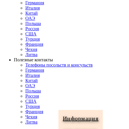
Германия
Италия
Китай
ОАЭ
Польша
Россия
США
Турция
Франция
Чехия
Литва
Полезные контакты
Телефоны посольств и консульств
Германия
Италия
Китай
ОАЭ
Польша
Россия
США
Турция
Франция
Чехия
Информация
Литва