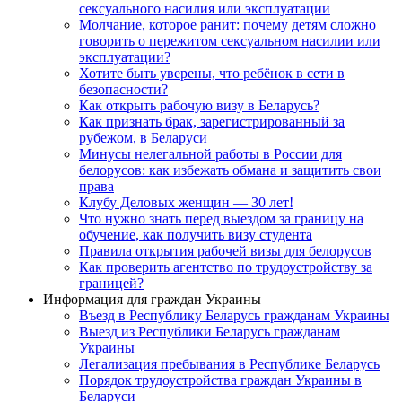
сексуального насилия или эксплуатации
Молчание, которое ранит: почему детям сложно
говорить о пережитом сексуальном насилии или
эксплуатации?
Хотите быть уверены, что ребёнок в сети в
безопасности?
Как открыть рабочую визу в Беларусь?
Как признать брак, зарегистрированный за
рубежом, в Беларуси
Минусы нелегальной работы в России для
белорусов: как избежать обмана и защитить свои
права
Клубу Деловых женщин — 30 лет!
Что нужно знать перед выездом за границу на
обучение, как получить визу студента
Правила открытия рабочей визы для белорусов
Как проверить агентство по трудоустройству за
границей?
Информация для граждан Украины
Въезд в Республику Беларусь гражданам Украины
Выезд из Республики Беларусь гражданам
Украины
Легализация пребывания в Республике Беларусь
Порядок трудоустройства граждан Украины в
Беларуси