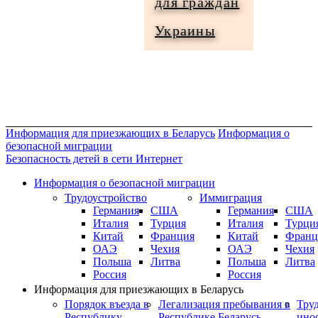
для граждан
Информация
Украины
для
граждан
Украины
Информация для приезжающих в Беларусь
Информация о
безопасной миграции
Безопасность детей в сети Интернет
Информация о безопасной миграции
Трудоустройство
Иммиграция
Германия
США
Германия
США
Италия
Турция
Италия
Турци
Китай
Франция
Китай
Франц
ОАЭ
Чехия
ОАЭ
Чехия
Польша
Литва
Польша
Литва
Россия
Россия
Информация для приезжающих в Беларусь
Порядок въезда в
Легализация пребывания в
Тру
Республику
Республике Беларусь
ино