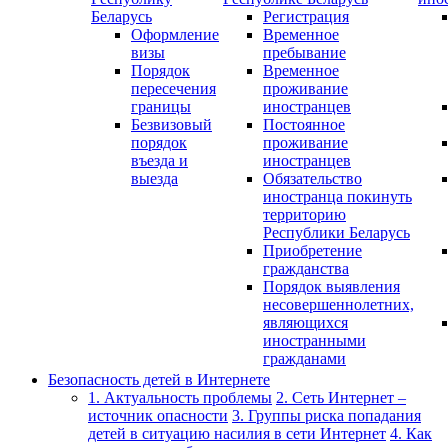
Беларусь
Регистрация
Оформление
Временное
визы
пребывание
Порядок
Временное
пересечения
проживание
границы
иностранцев
Безвизовый
Постоянное
порядок
проживание
въезда и
иностранцев
выезда
Обязательство
иностранца покинуть
территорию
Республики Беларусь
Приобретение
гражданства
Порядок выявления
несовершеннолетних,
являющихся
иностранными
гражданами
Безопасность детей в Интернете
1. Актуальность проблемы
2. Сеть Интернет –
источник опасности
3. Группы риска попадания
детей в ситуацию насилия в сети Интернет
4. Как