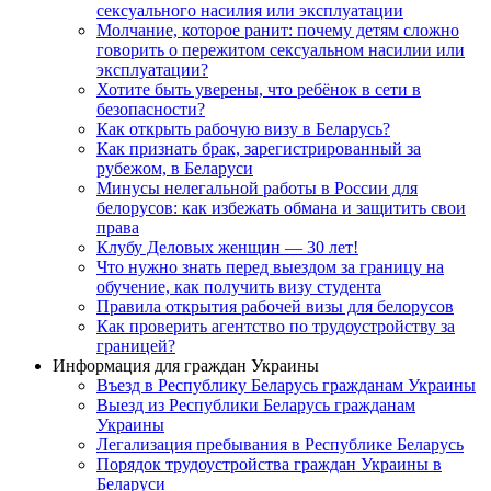
сексуального насилия или эксплуатации
Молчание, которое ранит: почему детям сложно
говорить о пережитом сексуальном насилии или
эксплуатации?
Хотите быть уверены, что ребёнок в сети в
безопасности?
Как открыть рабочую визу в Беларусь?
Как признать брак, зарегистрированный за
рубежом, в Беларуси
Минусы нелегальной работы в России для
белорусов: как избежать обмана и защитить свои
права
Клубу Деловых женщин — 30 лет!
Что нужно знать перед выездом за границу на
обучение, как получить визу студента
Правила открытия рабочей визы для белорусов
Как проверить агентство по трудоустройству за
границей?
Информация для граждан Украины
Въезд в Республику Беларусь гражданам Украины
Выезд из Республики Беларусь гражданам
Украины
Легализация пребывания в Республике Беларусь
Порядок трудоустройства граждан Украины в
Беларуси