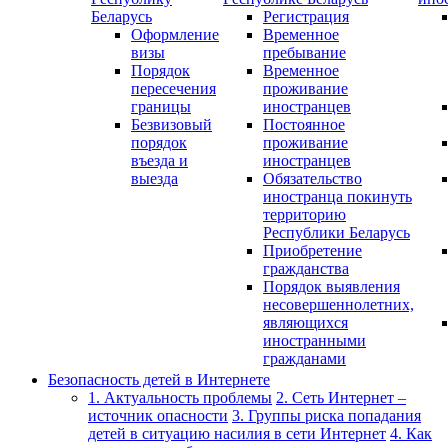
Беларусь
Регистрация
Оформление
Временное
визы
пребывание
Порядок
Временное
пересечения
проживание
границы
иностранцев
Безвизовый
Постоянное
порядок
проживание
въезда и
иностранцев
выезда
Обязательство
иностранца покинуть
территорию
Республики Беларусь
Приобретение
гражданства
Порядок выявления
несовершеннолетних,
являющихся
иностранными
гражданами
Безопасность детей в Интернете
1. Актуальность проблемы
2. Сеть Интернет –
источник опасности
3. Группы риска попадания
детей в ситуацию насилия в сети Интернет
4. Как