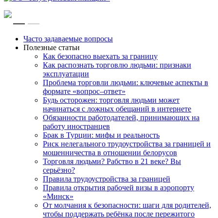
RU
EN
Часто задаваемые вопросы
Полезные статьи
Как безопасно выехать за границу
Как распознать торговлю людьми: признаки
эксплуатации
Проблема торговли людьми: ключевые аспекты в
формате «вопрос–ответ»
Будь осторожен: торговля людьми может
начинаться с ложных обещаний в интернете
Обязанности работодателей, принимающих на
работу иностранцев
Брак в Турции: мифы и реальность
Риск нелегального трудоустройства за границей и
мошенничества в отношении белорусов
Торговля людьми? Рабство в 21 веке? Вы
серьёзно?
Правила трудоустройства за границей
Правила открытия рабочей визы в аэропорту
«Минск»
От молчания к безопасности: шаги для родителей,
чтобы поддержать ребёнка после пережитого