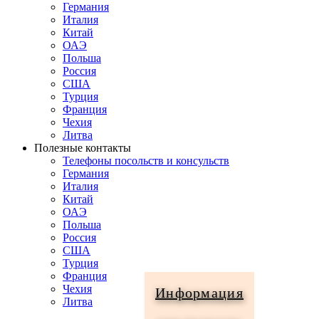
Германия
Италия
Китай
ОАЭ
Польша
Россия
США
Турция
Франция
Чехия
Литва
Полезные контакты
Телефоны посольств и консульств
Германия
Италия
Китай
ОАЭ
Польша
Россия
США
Турция
Франция
Чехия
Информация
Литва