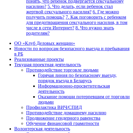
понять, что ребенок подвергается сексуальному
насилию?
5. Что делать, если ребенок стал
жертвой сексуального насилия?
6. Где можно
получить помощь?
7. Как поговорить с ребенком
для предотвращения сексуального насилия, в том
числе в сети Интернет?
8. Что нужно знать
родителям?
ОО «Клуб Деловых женщин»
Новости по вопросам безопасного выезда и пребывания
в РБ
Реализованные проекты
Текущая проектная деятельность
Противодействие торговле людьми
Горячая линия по безопасному выезду,
порядок въезда в Беларусь
Информационно-просветительская
деятельность
Оказание помощи потерпевшим от торговли
людьми
Профилактика ВИЧ/СПИД
Противодействие домашнему насилию
Продвижение гендерного равенства
Обучение финансовой грамотности
Волонтерская деятельность