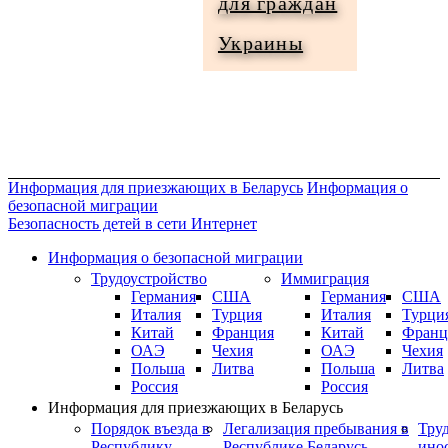
для граждан
Информация
Украины
для
граждан
Украины
Информация для приезжающих в Беларусь
Информация о
безопасной миграции
Безопасность детей в сети Интернет
Информация о безопасной миграции
Трудоустройство
Иммиграция
Германия
США
Германия
США
Италия
Турция
Италия
Турци
Китай
Франция
Китай
Франц
ОАЭ
Чехия
ОАЭ
Чехия
Польша
Литва
Польша
Литва
Россия
Россия
Информация для приезжающих в Беларусь
Порядок въезда в
Легализация пребывания в
Тру
Республику
Республике Беларусь
ино