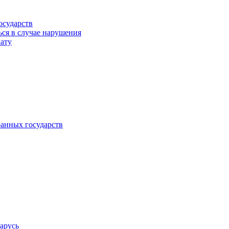
осударств
ься в случае нарушения
кату
анных государств
арусь