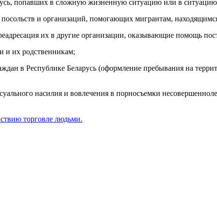
русь, попавших в сложную жизненную ситуацию или в ситуацию
 посольств и организаций, помогающих мигрантам, находящимся 
реадресация их в другие организации, оказывающие помощь по
и и их родственникам;
аждан в Республике Беларусь (оформление пребывания на террит
уального насилия и вовлечения в порносъемки несовершеннолет
йствию торговле людьми.