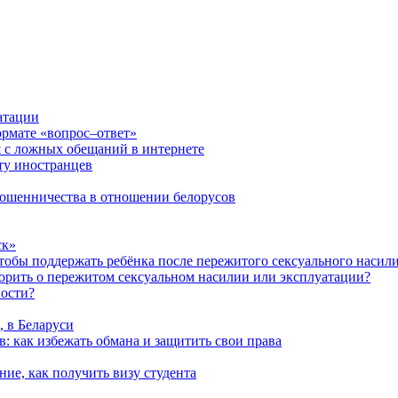
атации
ормате «вопрос–ответ»
я с ложных обещаний в интернете
ту иностранцев
 мошенничества в отношении белорусов
ск»
чтобы поддержать ребёнка после пережитого сексуального насил
ворить о пережитом сексуальном насилии или эксплуатации?
ности?
, в Беларуси
: как избежать обмана и защитить свои права
ние, как получить визу студента