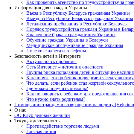
Как проверить агентство по трудоустройству за гра
Информация для граждан Украины
Въезд в Республику Беларусь гражданам Украины
Выезд из Республики Беларусь гражданам Украины
Легализация пребывания в Республике Беларусь
Порядок трудоустройства граждан Украины в Белар
Заключение брака с гражданином Украины
Обучение граждан Украины в Беларуси
Медицинское обслуживание граждан Украины
Полезные адреса и телефоны
Безопасность детей в Интернете
Актуальность проблемы
Сеть Интернет – источник опасности
Группы риска попадания детей в ситуацию насилия
Как понять, что ребенок подвергается сексуальном
Что делать, если ребенок стал жертвой сексуальног
Где можно получить помощь?
Как поговорить с ребенком для предотвращения сек
Что нужно знать родителям?
Помощь иностранцам в возвращении на родину [Help in re
О нас
ОО Клуб деловых женщин
Текущая деятельность
Противодействие торговле людьми
Горячая линия