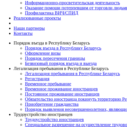
Информационно-просветительская деятельность
Оказание помощи потерпевшим от торговли людьм
Профилактика ВИЧ/СПИД
Реализованные проекты
Наши партнеры
Контакты
Порядок въезда в Республику Беларусь
Порядок въезда в Республику Беларусь
Оформление визы
Порядок пересечения границы
Безвизовый порядок въезда и выезда
Легализация пребывания в Республике Беларусь
Легализация пребывания в Республике Беларусь
Регистрация
Временное пребывание
Временное проживание иностранцев
Постоянное проживание иностранцев
Обязательство иностранца покинуть территорию Ре
Приобретение гражданства
Порядок выявления несовершеннолетних, являющи
Трудоустройство иностранцев
Трудоустройство иностранцев
Специальное разрешение на осуществление трудово