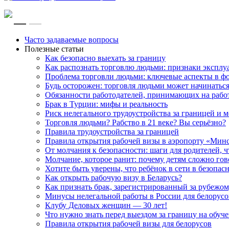
RU
EN
Часто задаваемые вопросы
Полезные статьи
Как безопасно выехать за границу
Как распознать торговлю людьми: признаки эксплу
Проблема торговли людьми: ключевые аспекты в ф
Будь осторожен: торговля людьми может начинатьс
Обязанности работодателей, принимающих на рабо
Брак в Турции: мифы и реальность
Риск нелегального трудоустройства за границей и
Торговля людьми? Рабство в 21 веке? Вы серьёзно?
Правила трудоустройства за границей
Правила открытия рабочей визы в аэропорту «Мин
От молчания к безопасности: шаги для родителей, 
Молчание, которое ранит: почему детям сложно го
Хотите быть уверены, что ребёнок в сети в безопас
Как открыть рабочую визу в Беларусь?
Как признать брак, зарегистрированный за рубежом
Минусы нелегальной работы в России для белорусов
Клубу Деловых женщин — 30 лет!
Что нужно знать перед выездом за границу на обуче
Правила открытия рабочей визы для белорусов