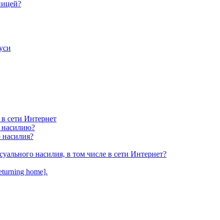
ницей?
уси
 в сети Интернет
у насилию?
о насилия?
суального насилия, в том числе в сети Интернет?
turning home].