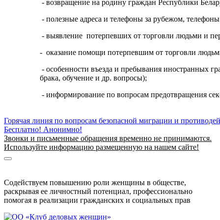
- возвращение на родину граждан Республики Бела
- полезные адреса и телефоны за рубежом, телефоны
- выявление потерпевших от торговли людьми и пе
- оказание помощи потерпевшим от торговли людьм
- особенности въезда и пребывания иностранных гр
брака, обучение и др. вопросы);
- информирование по вопросам предотвращения секс
Горячая линия по вопросам безопасной миграции и противоде
Бесплатно! Анонимно!
Звонки и письменные обращения временно не принимаются.
Используйте информацию размещенную на нашем сайте!
Информация о безопасной миграции
Информация для приезжающих в Беларусь
Содействуем повышению роли женщины в обществе,
раскрывая ее личностный потенциал, профессионально
помогая в реализации гражданских и социальных прав