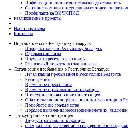
Информационно-просветительская деятельность
Оказание помощи потерпевшим от торговли людьм
Профилактика ВИЧ/СПИД
Реализованные проекты
Наши партнеры
Контакты
Порядок въезда в Республику Беларусь
Порядок въезда в Республику Беларусь
Оформление визы
Порядок пересечения границы
Безвизовый порядок въезда и выезда
Легализация пребывания в Республике Беларусь
Легализация пребывания в Республике Беларусь
Регистрация
Временное пребывание
Временное проживание иностранцев
Постоянное проживание иностранцев
Обязательство иностранца покинуть территорию Ре
Приобретение гражданства
Порядок выявления несовершеннолетних, являющи
Трудоустройство иностранцев
Трудоустройство иностранцев
Специальное разрешение на осуществление трудово