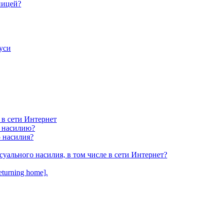
ницей?
уси
 в сети Интернет
у насилию?
о насилия?
суального насилия, в том числе в сети Интернет?
turning home].