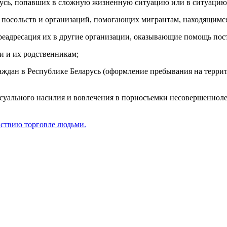
русь, попавших в сложную жизненную ситуацию или в ситуацию
 посольств и организаций, помогающих мигрантам, находящимся 
реадресация их в другие организации, оказывающие помощь по
и и их родственникам;
аждан в Республике Беларусь (оформление пребывания на террит
уального насилия и вовлечения в порносъемки несовершеннолет
йствию торговле людьми.