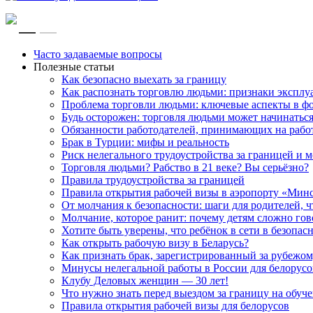
RU
EN
Часто задаваемые вопросы
Полезные статьи
Как безопасно выехать за границу
Как распознать торговлю людьми: признаки эксплу
Проблема торговли людьми: ключевые аспекты в ф
Будь осторожен: торговля людьми может начинатьс
Обязанности работодателей, принимающих на рабо
Брак в Турции: мифы и реальность
Риск нелегального трудоустройства за границей и
Торговля людьми? Рабство в 21 веке? Вы серьёзно?
Правила трудоустройства за границей
Правила открытия рабочей визы в аэропорту «Мин
От молчания к безопасности: шаги для родителей, 
Молчание, которое ранит: почему детям сложно го
Хотите быть уверены, что ребёнок в сети в безопас
Как открыть рабочую визу в Беларусь?
Как признать брак, зарегистрированный за рубежом
Минусы нелегальной работы в России для белорусов
Клубу Деловых женщин — 30 лет!
Что нужно знать перед выездом за границу на обуче
Правила открытия рабочей визы для белорусов