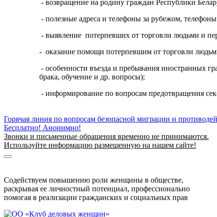
- возвращение на родину граждан Республики Бела
- полезные адреса и телефоны за рубежом, телефоны
- выявление потерпевших от торговли людьми и пе
- оказание помощи потерпевшим от торговли людьм
- особенности въезда и пребывания иностранных гр
брака, обучение и др. вопросы);
- информирование по вопросам предотвращения секс
Горячая линия по вопросам безопасной миграции и противоде
Бесплатно! Анонимно!
Звонки и письменные обращения временно не принимаются.
Используйте информацию размещенную на нашем сайте!
Информация о безопасной миграции
Информация для приезжающих в Беларусь
Содействуем повышению роли женщины в обществе,
раскрывая ее личностный потенциал, профессионально
помогая в реализации гражданских и социальных прав