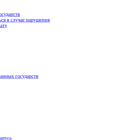
осударств
ься в случае нарушения
кату
анных государств
арусь