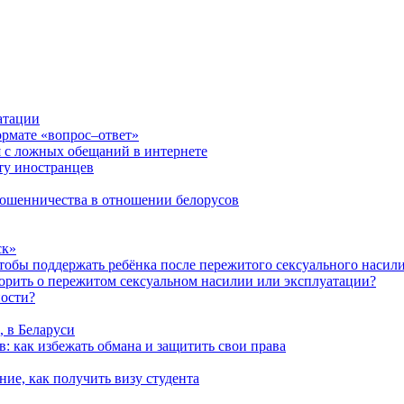
атации
ормате «вопрос–ответ»
я с ложных обещаний в интернете
ту иностранцев
 мошенничества в отношении белорусов
ск»
чтобы поддержать ребёнка после пережитого сексуального насил
ворить о пережитом сексуальном насилии или эксплуатации?
ности?
, в Беларуси
: как избежать обмана и защитить свои права
ние, как получить визу студента