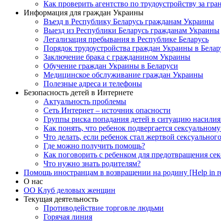
Как проверить агентство по трудоустройству за гра
Информация для граждан Украины
Въезд в Республику Беларусь гражданам Украины
Выезд из Республики Беларусь гражданам Украины
Легализация пребывания в Республике Беларусь
Порядок трудоустройства граждан Украины в Белар
Заключение брака с гражданином Украины
Обучение граждан Украины в Беларуси
Медицинское обслуживание граждан Украины
Полезные адреса и телефоны
Безопасность детей в Интернете
Актуальность проблемы
Сеть Интернет – источник опасности
Группы риска попадания детей в ситуацию насилия
Как понять, что ребенок подвергается сексуальном
Что делать, если ребенок стал жертвой сексуальног
Где можно получить помощь?
Как поговорить с ребенком для предотвращения сек
Что нужно знать родителям?
Помощь иностранцам в возвращении на родину [Help in re
О нас
ОО Клуб деловых женщин
Текущая деятельность
Противодействие торговле людьми
Горячая линия