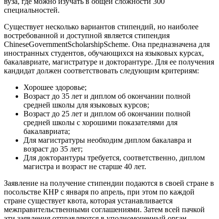
вуза, где можно изучать в общей сложности 300
специальностей.
Существует несколько вариантов стипендий, но наиболее
востребованной и доступной является стипендия
ChineseGovernmentScholarshipScheme. Она предназначена для
иностранных студентов, обучающихся на языковых курсах,
бакалавриате, магистратуре и докторантуре. Для ее получения
кандидат должен соответствовать следующим критериям:
Хорошее здоровье;
Возраст до 35 лет и диплом об окончании полной
средней школы для языковых курсов;
Возраст до 25 лет и диплом об окончании полной
средней школы с хорошими показателями для
бакалавриата;
Для магистратуры необходим диплом бакалавра и
возраст до 35 лет;
Для докторантуры требуется, соответственно, диплом
магистра и возраст не старше 40 лет.
Заявление на получение стипендии подаются в своей стране в
посольстве КНР с января по апрель, при этом по каждой
стране существует квота, которая устанавливается
межправительственными соглашениями. Затем всей пачкой
эти заявления отправляются в уполномоченный орган