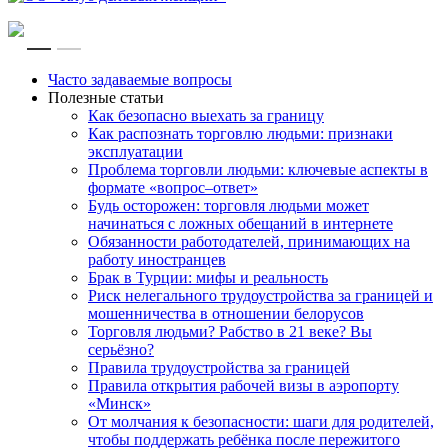
RU
EN
Часто задаваемые вопросы
Полезные статьи
Как безопасно выехать за границу
Как распознать торговлю людьми: признаки
эксплуатации
Проблема торговли людьми: ключевые аспекты в
формате «вопрос–ответ»
Будь осторожен: торговля людьми может
начинаться с ложных обещаний в интернете
Обязанности работодателей, принимающих на
работу иностранцев
Брак в Турции: мифы и реальность
Риск нелегального трудоустройства за границей и
мошенничества в отношении белорусов
Торговля людьми? Рабство в 21 веке? Вы
серьёзно?
Правила трудоустройства за границей
Правила открытия рабочей визы в аэропорту
«Минск»
От молчания к безопасности: шаги для родителей,
чтобы поддержать ребёнка после пережитого