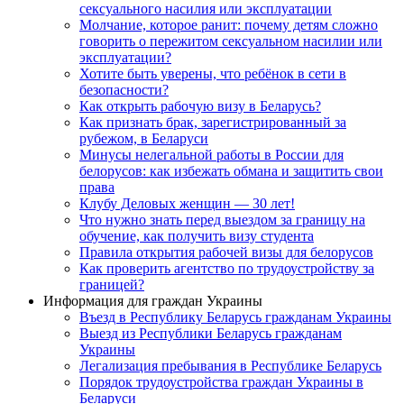
сексуального насилия или эксплуатации
Молчание, которое ранит: почему детям сложно
говорить о пережитом сексуальном насилии или
эксплуатации?
Хотите быть уверены, что ребёнок в сети в
безопасности?
Как открыть рабочую визу в Беларусь?
Как признать брак, зарегистрированный за
рубежом, в Беларуси
Минусы нелегальной работы в России для
белорусов: как избежать обмана и защитить свои
права
Клубу Деловых женщин — 30 лет!
Что нужно знать перед выездом за границу на
обучение, как получить визу студента
Правила открытия рабочей визы для белорусов
Как проверить агентство по трудоустройству за
границей?
Информация для граждан Украины
Въезд в Республику Беларусь гражданам Украины
Выезд из Республики Беларусь гражданам
Украины
Легализация пребывания в Республике Беларусь
Порядок трудоустройства граждан Украины в
Беларуси