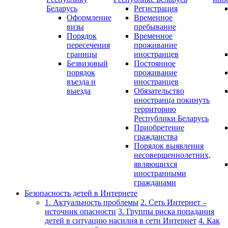
Беларусь
Регистрация
Оформление
Временное
визы
пребывание
Порядок
Временное
пересечения
проживание
границы
иностранцев
Безвизовый
Постоянное
порядок
проживание
въезда и
иностранцев
выезда
Обязательство
иностранца покинуть
территорию
Республики Беларусь
Приобретение
гражданства
Порядок выявления
несовершеннолетних,
являющихся
иностранными
гражданами
Безопасность детей в Интернете
1. Актуальность проблемы
2. Сеть Интернет –
источник опасности
3. Группы риска попадания
детей в ситуацию насилия в сети Интернет
4. Как