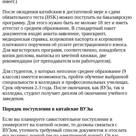
имеет.)
После овладения китайским в достаточной мере и сдачи
обязательного теста (HSK) можно поступать на бакалаврскую
программу. Для этого нужно быть не моложе 18 лет и иметь
аттестат о среднем образовании. В стандартный пакет
документов входят анкета-заявление, транскрипт,
медицинская справка, ксерокопия паспорта и ксерокопия
платежного поручения об уплате регистрационного взноса.
Для магистерских программ, соответственно, понадобится
копия диплома, выписка из зачетной книжки, две
рекомендации (от преподавателя или работодателя).
Для студентов, у которых неполное среднее образование (9
классов) имеется возможность, пройти обучение выбранной
специальности в колледжах и профессиональных училищах.
Срок обучения 2-3 года. После окончания, как ВУЗа, так и
колледжа, студент получает диплом об окончании учебного
заведения.
Порядок поступления в китайские ВУЗы
Если вы планируете самостоятельное поступление в
университет на платной основе, то должны связаться с
ВУЗом, уточнить требуемый список документов и отослать
его экспресс почтой (не по электронной почте!). От вас