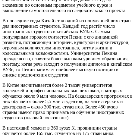
экзаменов по основным предметам учебного курса и
выполнение самостоятельного исследовательского проекта.
В последние годы Китай стал одной из популярнейших стран
для иностранных студентов. Каждый год растёт число
иностранных студентов в китайских ВУЗах. Самым
популярным городом считается Пекин с его динамикой
развития, потрясающей историей, культурой и архитектурой,
огромным количеством иностранцев, ритму жизни и
колоссальными возможностями. Университеты Пекина
прежде всего, славятся более высоким уровнем образования,
поэтому, когда речь заходит о получении диплома в китайском
ВУЗе, то Пекин занимает наиболее высокую позицию в
списке предпочтения студентов.
В Китае насчитывается более 2 тысяч университетов,
колледжей и профессиональных высших школ, в которых
обучается около 9 млн человек. На бакалаврских программах в
них обучается более 5,5 млн студентов, на магистерских и
докторских – около 300 тыс. студентов. Более 450 вузов
страны имеют право принимать на обучение иностранных
студентов («лаовайлюсюэшэн»).
В настоящий момент в 360 вузах 31 провинции страны
обучается более 165 тыс. студентов из 175 стран мира.