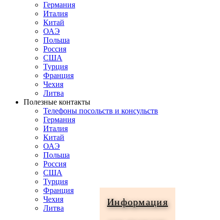
Германия
Италия
Китай
ОАЭ
Польша
Россия
США
Турция
Франция
Чехия
Литва
Полезные контакты
Телефоны посольств и консульств
Германия
Италия
Китай
ОАЭ
Польша
Россия
США
Турция
Франция
Чехия
Информация
Литва