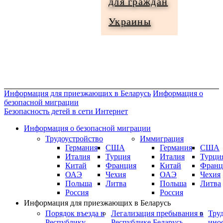
для граждан
Информация
Украины
для
граждан
Украины
Информация для приезжающих в Беларусь
Информация о
безопасной миграции
Безопасность детей в сети Интернет
Информация о безопасной миграции
Трудоустройство
Иммиграция
Германия
США
Германия
США
Италия
Турция
Италия
Турци
Китай
Франция
Китай
Франц
ОАЭ
Чехия
ОАЭ
Чехия
Польша
Литва
Польша
Литва
Россия
Россия
Информация для приезжающих в Беларусь
Порядок въезда в
Легализация пребывания в
Тру
Республику
Республике Беларусь
ино