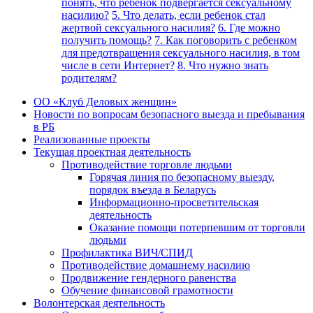
понять, что ребенок подвергается сексуальному
насилию?
5. Что делать, если ребенок стал
жертвой сексуального насилия?
6. Где можно
получить помощь?
7. Как поговорить с ребенком
для предотвращения сексуального насилия, в том
числе в сети Интернет?
8. Что нужно знать
родителям?
ОО «Клуб Деловых женщин»
Новости по вопросам безопасного выезда и пребывания
в РБ
Реализованные проекты
Текущая проектная деятельность
Противодействие торговле людьми
Горячая линия по безопасному выезду,
порядок въезда в Беларусь
Информационно-просветительская
деятельность
Оказание помощи потерпевшим от торговли
людьми
Профилактика ВИЧ/СПИД
Противодействие домашнему насилию
Продвижение гендерного равенства
Обучение финансовой грамотности
Волонтерская деятельность