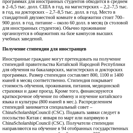
программах для иностранных студентов обходится в среднем
в 2–6,5 тыс. долл. США в год, на магистерских – 2,2–7,5 тыс.
в год, на докторских – 2,7–8,5 тыс. долл. в год. Место в
стандартной двухместной комнате в общежитии стоит 700–
900 долл. в год, питание – около 60 долл. в месяц (в столовой
для иностранных студентов). Обычно проживание
организуется в общежитиях на базе кампусов высших
учебных заведений.
Получение стипендии для иностранцев
Иностранные граждане могут претендовать на получение
стипендий правительства Китайской Народной Республики
для обучения на бакалаврских, магистерских и докторских
программах. Размер стипендии составляет 800, 1100 и 1400
юаней в месяц соответственно. Стипендия покрывает
стоимость обучения, проживания, питания, медицинской
страховки и даже проезд. Кроме того, финансируются
краткосрочное обучение по обмену и изучение китайского
языка и культуры (800 юаней в мес.). Распределением
стипендий занимается специальный совет –
ChinaScholarshipCouncil (CSC). Подавать заявки следует в
посольство Китая с января по март или напрямую в
ChinaScholarshipCouncil (CSC). Получатели стипендии
направляются на обучение в 94 отобранных государственных