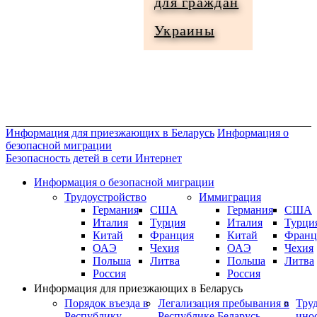
для граждан
Информация
Украины
для
граждан
Украины
Информация для приезжающих в Беларусь
Информация о
безопасной миграции
Безопасность детей в сети Интернет
Информация о безопасной миграции
Трудоустройство
Иммиграция
Германия
США
Германия
США
Италия
Турция
Италия
Турци
Китай
Франция
Китай
Франц
ОАЭ
Чехия
ОАЭ
Чехия
Польша
Литва
Польша
Литва
Россия
Россия
Информация для приезжающих в Беларусь
Порядок въезда в
Легализация пребывания в
Тру
Республику
Республике Беларусь
ино