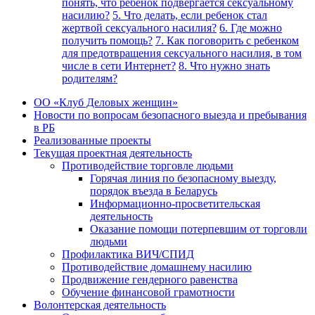
понять, что ребенок подвергается сексуальному
насилию?
5. Что делать, если ребенок стал
жертвой сексуального насилия?
6. Где можно
получить помощь?
7. Как поговорить с ребенком
для предотвращения сексуального насилия, в том
числе в сети Интернет?
8. Что нужно знать
родителям?
ОО «Клуб Деловых женщин»
Новости по вопросам безопасного выезда и пребывания
в РБ
Реализованные проекты
Текущая проектная деятельность
Противодействие торговле людьми
Горячая линия по безопасному выезду,
порядок въезда в Беларусь
Информационно-просветительская
деятельность
Оказание помощи потерпевшим от торговли
людьми
Профилактика ВИЧ/СПИД
Противодействие домашнему насилию
Продвижение гендерного равенства
Обучение финансовой грамотности
Волонтерская деятельность