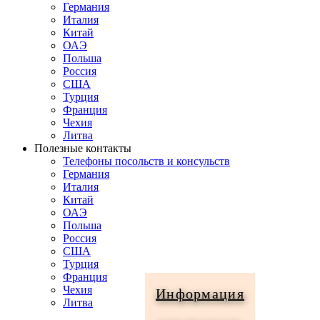
Германия
Италия
Китай
ОАЭ
Польша
Россия
США
Турция
Франция
Чехия
Литва
Полезные контакты
Телефоны посольств и консульств
Германия
Италия
Китай
ОАЭ
Польша
Россия
США
Турция
Франция
Чехия
Информация
Литва