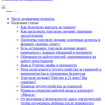
RU
EN
Часто задаваемые вопросы
Полезные статьи
Как безопасно выехать за границу
Как распознать торговлю людьми: признаки
эксплуатации
Проблема торговли людьми: ключевые аспекты в
формате «вопрос–ответ»
Будь осторожен: торговля людьми может
начинаться с ложных обещаний в интернете
Обязанности работодателей, принимающих на
работу иностранцев
Брак в Турции: мифы и реальность
Риск нелегального трудоустройства за границей и
мошенничества в отношении белорусов
Торговля людьми? Рабство в 21 веке? Вы
серьёзно?
Правила трудоустройства за границей
Правила открытия рабочей визы в аэропорту
«Минск»
От молчания к безопасности: шаги для родителей,
чтобы поддержать ребёнка после пережитого