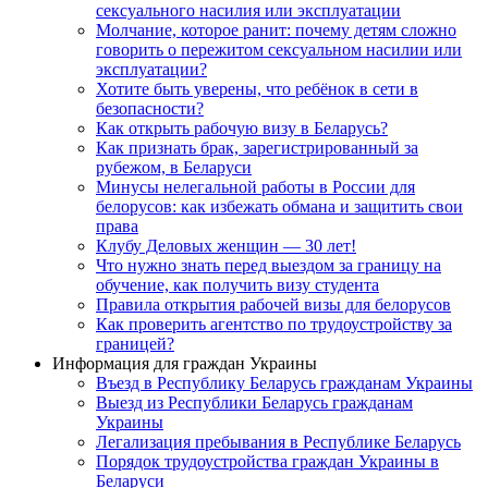
сексуального насилия или эксплуатации
Молчание, которое ранит: почему детям сложно
говорить о пережитом сексуальном насилии или
эксплуатации?
Хотите быть уверены, что ребёнок в сети в
безопасности?
Как открыть рабочую визу в Беларусь?
Как признать брак, зарегистрированный за
рубежом, в Беларуси
Минусы нелегальной работы в России для
белорусов: как избежать обмана и защитить свои
права
Клубу Деловых женщин — 30 лет!
Что нужно знать перед выездом за границу на
обучение, как получить визу студента
Правила открытия рабочей визы для белорусов
Как проверить агентство по трудоустройству за
границей?
Информация для граждан Украины
Въезд в Республику Беларусь гражданам Украины
Выезд из Республики Беларусь гражданам
Украины
Легализация пребывания в Республике Беларусь
Порядок трудоустройства граждан Украины в
Беларуси