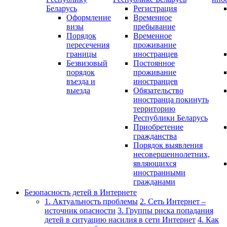
Беларусь
Регистрация
Оформление
Временное
визы
пребывание
Порядок
Временное
пересечения
проживание
границы
иностранцев
Безвизовый
Постоянное
порядок
проживание
въезда и
иностранцев
выезда
Обязательство
иностранца покинуть
территорию
Республики Беларусь
Приобретение
гражданства
Порядок выявления
несовершеннолетних,
являющихся
иностранными
гражданами
Безопасность детей в Интернете
1. Актуальность проблемы
2. Сеть Интернет –
источник опасности
3. Группы риска попадания
детей в ситуацию насилия в сети Интернет
4. Как